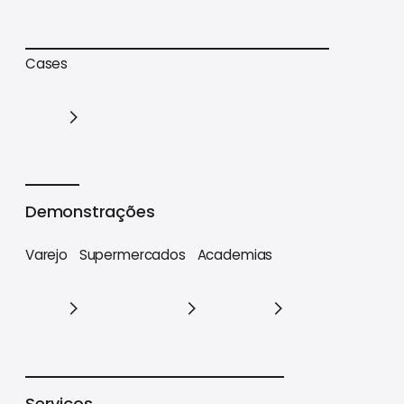
Trilhas de conteúdo
Materiais estratégicos
Cases
Cases
Demonstrações
Varejo
Supermercados
Academias
Varejo
Supermercados
Academias
Serviços