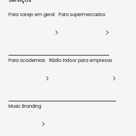
Para varejo em geral
Para supermercados
Para varejo em geral
Para supermercados
Para academias
Rádio Indoor para empresas
Para academias
Rádio Indoor para empresas
Music Branding