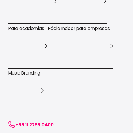
Para varejo em geral
Para supermercados
Para academias
Rádio Indoor para empresas
Para academias
Rádio Indoor para empresas
Music Branding
Music Branding
+55 11 2755 0400