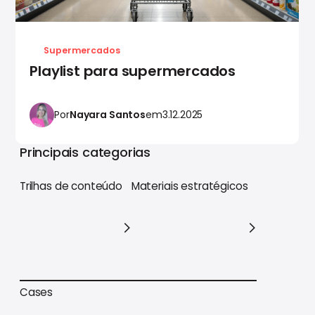
Supermercados
Playlist para supermercados
Por
Nayara Santos
em
3.12.2025
Principais categorias
Trilhas de conteúdo
Materiais estratégicos
Trilhas de conteúdo
Materiais estratégicos
Cases