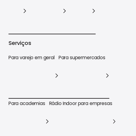
Varejo
Supermercados
Academias
Serviços
Para varejo em geral
Para supermercados
Para varejo em geral
Para supermercados
Para academias
Rádio Indoor para empresas