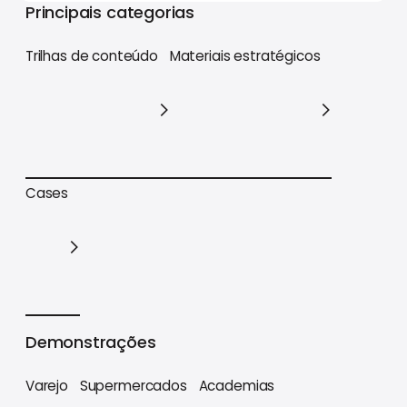
Principais categorias
Trilhas de conteúdo
Materiais estratégicos
Trilhas de conteúdo
Materiais estratégicos
Cases
Cases
Demonstrações
Varejo
Supermercados
Academias