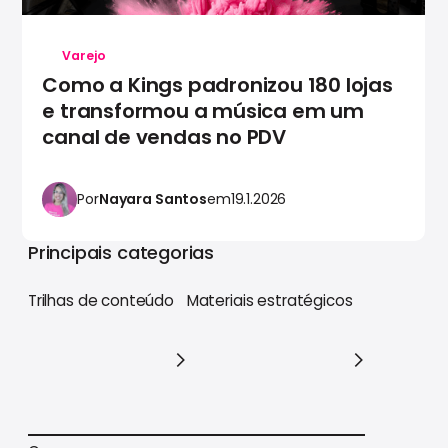
Varejo
Como a Kings padronizou 180 lojas
e transformou a música em um
canal de vendas no PDV
Por
Nayara Santos
em
19.1.2026
Principais categorias
Trilhas de conteúdo
Materiais estratégicos
Trilhas de conteúdo
Materiais estratégicos