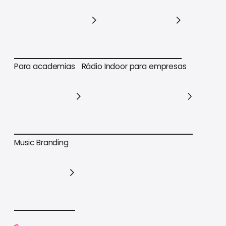
Para varejo em geral
Para supermercados
Para academias
Rádio Indoor para empresas
Para academias
Rádio Indoor para empresas
Music Branding
Music Branding