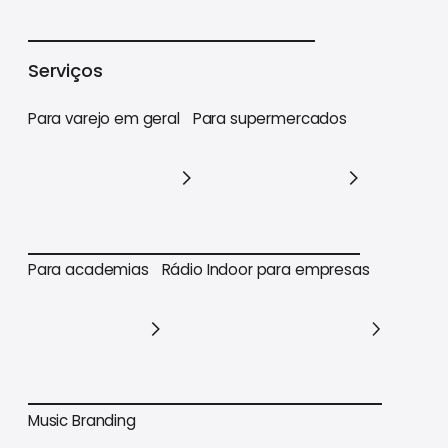
Varejo
Supermercados
Academias
Serviços
Para varejo em geral
Para supermercados
Para varejo em geral
Para supermercados
Para academias
Rádio Indoor para empresas
Para academias
Rádio Indoor para empresas
Music Branding