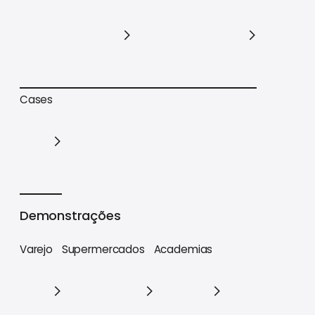
Trilhas de conteúdo
Materiais estratégicos
Cases
Cases
Demonstrações
Varejo
Supermercados
Academias