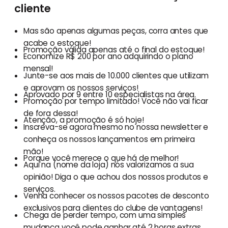
cliente
Mas são apenas algumas peças, corra antes que
acabe o estoque!
Promoção válida apenas até o final do estoque!
Economize R$ 200 por ano adquirindo o plano
mensal!
Junte-se aos mais de 10.000 clientes que utilizam
e aprovam os nossos serviços!
Aprovado por 9 entre 10 especialistas na área.
Promoção por tempo limitado! Você não vai ficar
de fora dessa!
Atenção, a promoção é só hoje!
Inscreva-se agora mesmo no nossa newsletter e
conheça os nossos lançamentos em primeira
mão!
Porque você merece o que há de melhor!
Aqui na (nome da loja) nós valorizamos a sua
opinião! Diga o que achou dos nossos produtos e
serviços.
Venha conhecer os nossos pacotes de desconto
exclusivos para clientes do clube de vantagens!
Chega de perder tempo, com uma simples
mudança você pode ganhar até 2 horas extras