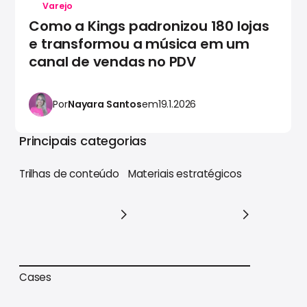
Varejo
Como a Kings padronizou 180 lojas
e transformou a música em um
canal de vendas no PDV
Por
Nayara Santos
em
19.1.2026
Principais categorias
Trilhas de conteúdo
Materiais estratégicos
Trilhas de conteúdo
Materiais estratégicos
Cases