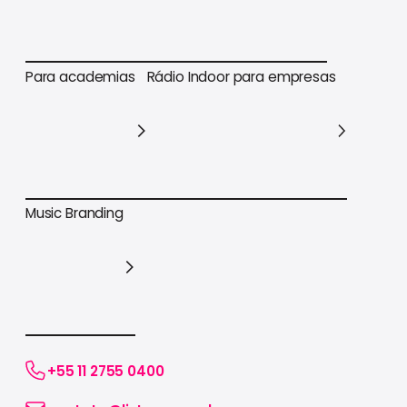
Para varejo em geral
Para supermercados
Para academias
Rádio Indoor para empresas
Para academias
Rádio Indoor para empresas
Music Branding
Music Branding
+55 11 2755 0400