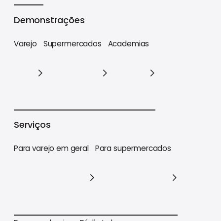
Cases
Demonstrações
Varejo
Supermercados
Academias
Varejo
Supermercados
Academias
Serviços
Para varejo em geral
Para supermercados
Para varejo em geral
Para supermercados