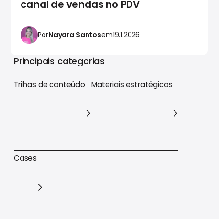
canal de vendas no PDV
Por
Nayara Santos
em
19.1.2026
Principais categorias
Trilhas de conteúdo
Materiais estratégicos
Trilhas de conteúdo
Materiais estratégicos
Cases