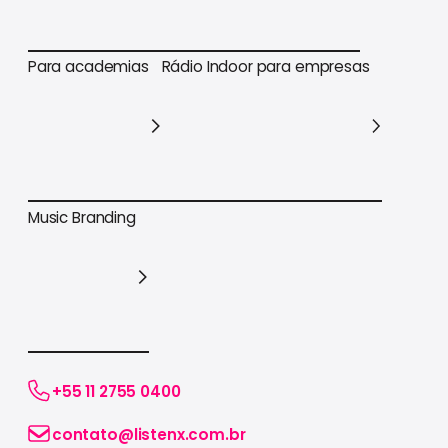
Para varejo em geral
Para supermercados
Para academias
Rádio Indoor para empresas
Para academias
Rádio Indoor para empresas
Music Branding
Music Branding
+55 11 2755 0400
contato@listenx.com.br