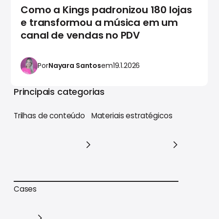
Como a Kings padronizou 180 lojas
e transformou a música em um
canal de vendas no PDV
Por
Nayara Santos
em
19.1.2026
Principais categorias
Trilhas de conteúdo
Materiais estratégicos
Trilhas de conteúdo
Materiais estratégicos
Cases