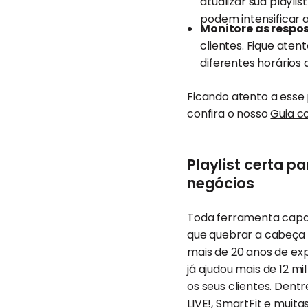
atualizar sua playli
podem intensificar 
Monitore as respos
clientes. Fique ate
diferentes horários d
Ficando atento a esse 
confira o nosso
Guia c
Playlist certa 
negócios
Toda ferramenta capaz 
que quebrar a cabeça
mais de 20 anos de ex
já ajudou mais de 12 
os seus clientes. Den
LIVE!
,
SmartFit
e muitas