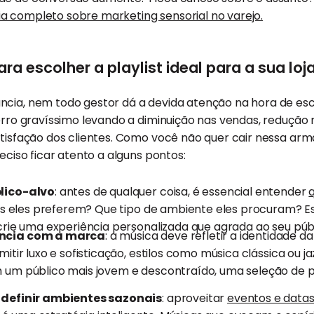
ia completo sobre marketing sensorial no varejo.
ra escolher a playlist ideal para a sua loj
cia, nem todo gestor dá a devida atenção na hora de esco
 erro gravíssimo levando a diminuição nas vendas, redução
atisfação dos clientes. Como você não quer cair nessa arm
reciso ficar atento a alguns pontos:
lico-alvo
: antes de qualquer coisa, é essencial entender
ais eles preferem? Que tipo de ambiente eles procuram? 
crie uma experiência personalizada que agrada ao seu públ
ncia com a marca
: a música deve refletir a identidade 
itir luxo e sofisticação, estilos como música clássica ou ja
um público mais jovem e descontraído, uma seleção de p
 definir ambientes sazonais
: aproveitar
eventos e data