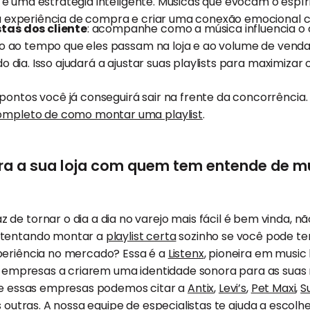
st é uma estratégia inteligente. Músicas que evocam o espír
a experiência de compra e criar uma conexão emocional c
tas dos cliente
: acompanhe como a música influencia 
nto ao tempo que eles passam na loja e ao volume de vend
o dia. Isso ajudará a ajustar suas playlists para maximizar 
pontos você já conseguirá sair na frente da concorrência. 
ompleto de como montar uma playlist
.
para a sua loja com quem tem entende de m
de tornar o dia a dia no varejo mais fácil é bem vinda, 
 tentando montar a
playlist certa
sozinho se você pode te
periência no mercado? Essa é a
Listenx
, pioneira em music
mil empresas a criarem uma identidade sonora para as sua
tre essas empresas podemos citar a
Antix
,
Levi’s
,
Pet Maxi
,
S
 outras. A nossa equipe de especialistas te ajuda a escolhe