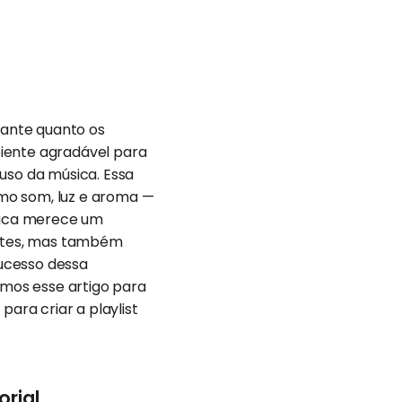
tante quanto os
biente agradável para
uso da música. Essa
como som, luz e aroma —
úsica merece um
ientes, mas também
ucesso dessa
amos esse artigo para
para criar a playlist
orial