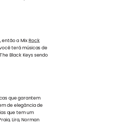
, então a Mix
Rock
 você terá músicas de
 The Black Keys sendo
sicas que garantem
tem de elegância de
rias que tem um
raia, Lira, Norman