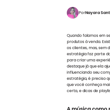
Por
Nayara San
Quando falamos em se 
produtos à venda. Exi
os clientes, mas, sem 
estratégia faz parte d
para criar uma experi
destaque já que ela a
influenciando seu com
estratégia, é preciso 
que você conheça mais s
certa, e dicas de playl
A música como p