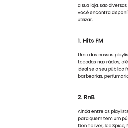
a sua loja, são diversa
você encontra disponív
utilizar.
1. Hits FM
Uma das nossas playli
tocadas nas rádios, al
ideal se o seu público f
barbearias, perfumaria
2. RnB
Ainda entre as playli
para quem tem um públi
Don Toliver, Ice Spice