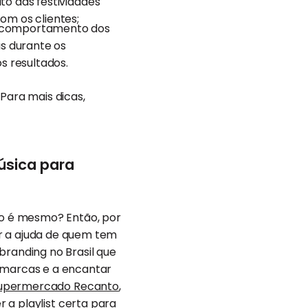
ito das festividades
om os clientes;
o comportamento dos
as durante os
os resultados.
Para mais dicas,
úsica para
não é mesmo? Então, por
r a ajuda de quem tem
 branding no Brasil que
s marcas e a encantar
upermercado Recanto
,
r a playlist certa para