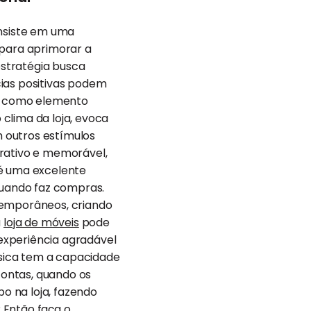
onsiste em uma
 para aprimorar a
stratégia busca
cias positivas podem
, como elemento
clima da loja, evoca
m outros estímulos
trativo e memorável,
 é uma excelente
 quando faz compras.
temporâneos, criando
a
loja de móveis
pode
experiência agradável
sica tem a capacidade
contas, quando os
o na loja, fazendo
 Então faça o