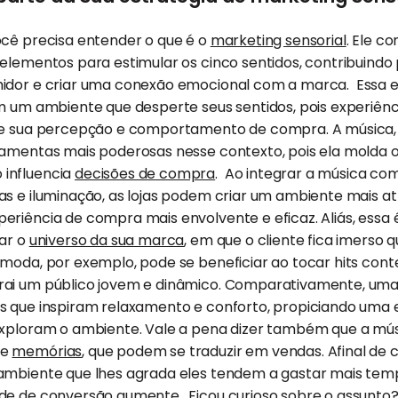
ocê precisa entender o que é o
marketing sensorial
. Ele c
elementos para estimular os cinco sentidos, contribuindo
idor e criar uma conexão emocional com a marca. Essa e
em um ambiente que desperte seus sentidos, pois experiên
nte sua percepção e comportamento de compra. A música
amentas mais poderosas nesse contexto, pois ela molda o 
influencia
decisões de compra
. Ao integrar a música co
as e iluminação, as lojas podem criar um ambiente mais a
eriência de compra mais envolvente e eficaz. Aliás, essa
iar o
universo da sua marca
, em que o cliente fica imerso
 moda, por exemplo, pode se beneficiar ao tocar hits con
rai um público jovem e dinâmico. Comparativamente, um
s que inspiram relaxamento e conforto, propiciando uma 
exploram o ambiente. Vale a pena dizer também que a mú
 e
memórias
, que podem se traduzir em vendas. Afinal de 
ambiente que lhes agrada eles tendem a gastar mais temp
de de conversão aumente. Ficou curioso sobre o assunto?