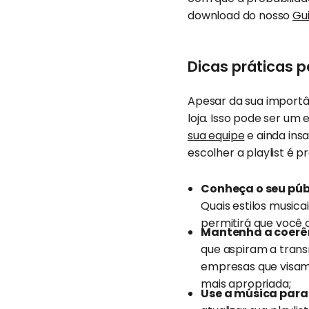
download do nosso
Gu
Dicas práticas pa
Apesar da sua importân
loja. Isso pode ser um
sua equipe
e ainda ins
escolher a playlist é p
Conheça o seu púb
Quais estilos music
permitirá que você 
Mantenha a coerê
que aspiram a transm
empresas que visam 
mais apropriada;
Use a música para