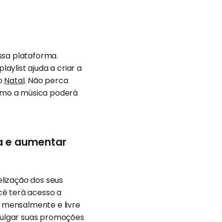
ssa plataforma.
ylist ajuda a criar a
no
Natal
. Não perca
como a música poderá
ra e aumentar
lização dos seus
cê terá acesso a
s mensalmente e livre
ivulgar suas promoções