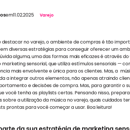
tos
em
11.02.2025
Varejo
destacar no varejo, o ambiente de compras é tão impor
stem diversas estratégias para conseguir oferecer um am
dúvida alguma, uma das formas mais eficazes é através do 
o marketing sensorial, que utiliza estímulos sensoriais — 
ência mais envolvente e única para os clientes. Mas, a m
juda a integrar outros elementos, não apenas atraindo cl
portamento e decisões de compra. Mas, para garantir o s
que você tenha as playlists certas. Pensando nisso, prepar
obre a utilização da música no varejo, quais cuidados ter 
ists prontas para você começar a usar. Boa leitura!
arte da sua estratégia de marketing sens