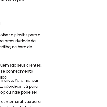
a
lher a playlist para a
 na
produtividade da
adilha, na hora de
quem são seus clientes
.
Esse conhecimento
ico;
da marca. Para marcas
zz são ideais. Já para
op ou indie pode ser
s comemorativas
para