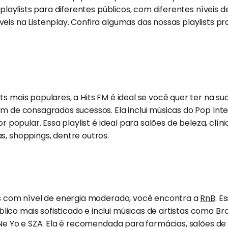
s playlists para diferentes públicos, com diferentes níveis d
eis na Listenplay. Confira algumas das nossas playlists 
sts
mais populares
, a Hits FM é ideal se você quer ter na su
ém de consagrados sucessos. Ela inclui músicas do Pop Int
or popular. Essa playlist é ideal para salões de beleza, clíni
s, shoppings, dentre outros.
sts com nível de energia moderado, você encontra a
RnB
. E
co mais sofisticado e inclui músicas de artistas como Bro
, Ne Yo e SZA. Ela é recomendada para farmácias, salões de 