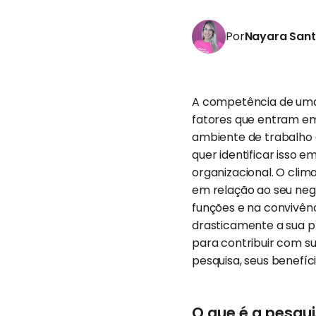
Por
Nayara San
A competência de uma 
fatores que entram em
ambiente de trabalho
quer identificar isso 
organizacional. O cli
em relação ao seu negó
funções e na convivênc
drasticamente a sua pr
para contribuir com s
pesquisa, seus benefí
O que é a pesqui