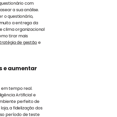
questionário com
asear a sua análise.
r o questionário,
 muito a entrega da
e clima organizacional
omo tirar mais
ratégia de gestão
e
s e aumentar
e em tempo real.
gência Artificial e
ambiente perfeito de
a, a fidelização dos
so período de teste