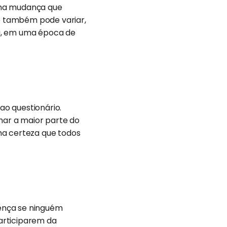
uma mudança que
te também pode variar,
ia, em uma época de
o questionário.
ar a maior parte do
ha certeza que todos
ença se ninguém
articiparem da