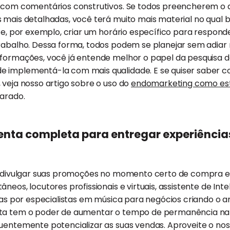
o com comentários construtivos. Se todos preencherem o 
 mais detalhadas, você terá muito mais material no qual b
nte, por exemplo, criar um horário específico para responde
trabalho. Dessa forma, todos podem se planejar sem adiar
nformações, você já entende melhor o papel da pesquisa d
 implementá-la com mais qualidade. E se quiser saber c
 veja nosso artigo sobre o uso do
endomarketing como est
parado.
enta completa para entregar experiência
 a divulgar suas promoções no momento certo de compra 
eos, locutores profissionais e virtuais, assistente de Inteli
adas por especialistas em música para negócios criando o 
a tem o poder de aumentar o tempo de permanência na loj
uentemente potencializar as suas vendas. Aproveite o nos