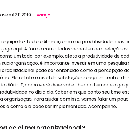
tos
em
12.11.2019
Varejo
equipe faz toda a diferença em sua produtividade, mas h
 jogo aqui. A forma como todos se sentem em relação às 
 como um todo, por exemplo, afeta a
produtividade
de cada
em sua organização, é importante investir em uma pesquisa 
ma organizacional pode ser entendido como a percepção d
cio. Ele reflete o nível de satisfação da equipe dentro de
ia diária. E, como você deve saber bem, o humor é algo q
odutividade no dia a dia. Saber em que ponto seu time es
ua organização. Para ajudar com isso, vamos falar um pou
cios e como ela pode ser implementada. Acompanhe.
sa de clima organizacional?