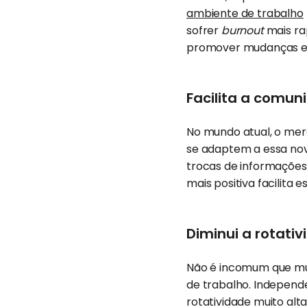
ambiente de trabalho
sofrer
burnout
mais ra
promover mudanças e r
Facilita a comu
No mundo atual, o merc
se adaptem a essa nov
trocas de informações
mais positiva facilita 
Diminui a rotati
Não é incomum que mui
de trabalho. Independ
rotatividade muito alt