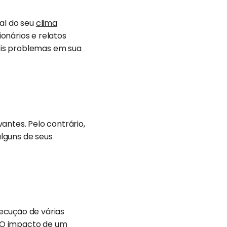
al do seu
clima
onários e relatos
íveis problemas em sua
antes. Pelo contrário,
lguns de seus
ecução de várias
 O impacto de um