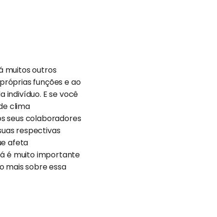
á muitos outros
próprias funções e ao
 indivíduo. E se você
de clima
os seus colaboradores
 suas respectivas
ue afeta
tá é muito importante
co mais sobre essa