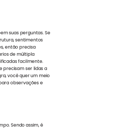
bem suas perguntas. Se
trutura, sentimentos
s, então precisa
ios de múltipla
ficadas facilmente.
 precisam ser lidas a
gra, você quer um meio
 para observações e
mpo. Sendo assim, é