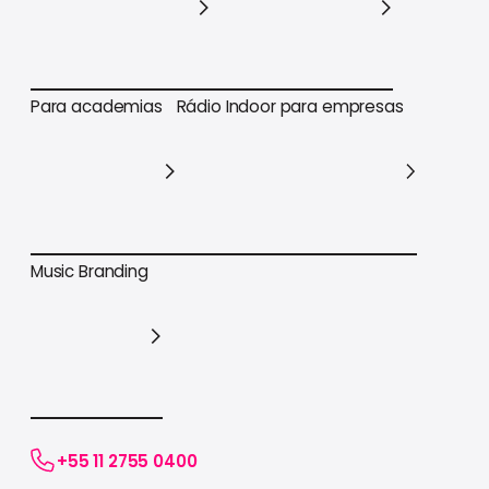
Para varejo em geral
Para supermercados
Para academias
Rádio Indoor para empresas
Para academias
Rádio Indoor para empresas
Music Branding
Music Branding
+55 11 2755 0400