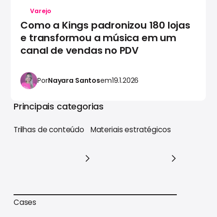
Varejo
Como a Kings padronizou 180 lojas
e transformou a música em um
canal de vendas no PDV
Por
Nayara Santos
em
19.1.2026
Principais categorias
Trilhas de conteúdo
Materiais estratégicos
Trilhas de conteúdo
Materiais estratégicos
Cases