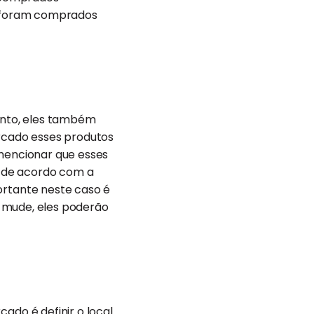
e foram comprados
anto, eles também
rcado esses produtos
 mencionar que esses
m de acordo com a
rtante neste caso é
o mude, eles poderão
do é definir o local