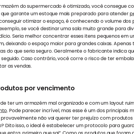
rmazém do supermercado é otimizado, você consegue co
 que garante um estoque mais preparado para atender
p
onseguir otimizar o espaço, é conhecendo o volume dos 
exemplo, se você destinar uma sala muito grande para di
ício. Seria melhor concentrar esses itens pequenos em 
m, deixando o espaço maior para grandes caixas. Apenas
as do que seria seguro. Geralmente o fabricante indica q
 seguido. Caso contrário, você corre o risco de ter embala
tar as vendas.
produtos por vencimento
 de ter um armazém mal organizado e com um layout rui
nto
. Pode parecer incrível, mas esse é um dos principais
provavelmente não vai querer ter prejuízo com produtos
? Dito isso, o ideal é estabelecer um protocolo para guar
o que entra, primeiro que sai”. Como os produtos que fora