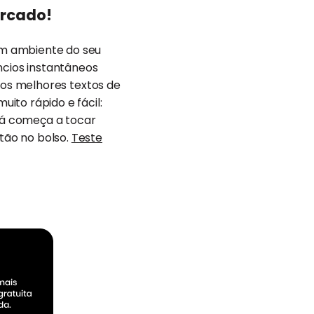
ercado!
som ambiente do seu
cios instantâneos
ar os melhores textos de
ito rápido e fácil:
 já começa a tocar
rtão no bolso.
Teste