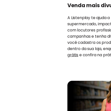
Venda mais div
A Listenplay te ajuda 
supermercado, impact
com locutores profissio
campanhas e tenha div
você cadastra os produ
dentro da sua loja, en
grátis
e confira na pr