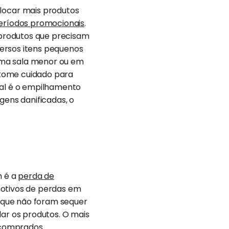
locar mais produtos
eríodos promocionais
.
produtos que precisam
versos itens pequenos
uma sala menor ou em
 tome cuidado para
ual é o empilhamento
gens danificadas, o
m é a
perda de
 motivos de perdas em
 que não foram sequer
dar os produtos. O mais
m comprados