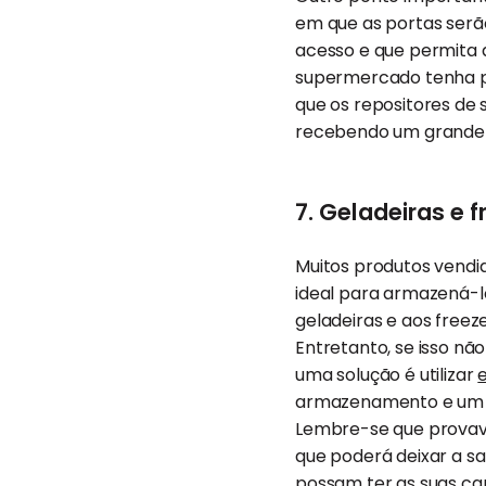
em que as portas serão
acesso e que permita a
supermercado tenha p
que os repositores de
recebendo um grande c
7. Geladeiras e f
Muitos produtos vendi
ideal para armazená-
geladeiras e aos free
Entretanto, se isso nã
uma solução é utilizar
armazenamento e um m
Lembre-se que provav
que poderá deixar a sa
possam ter as suas car