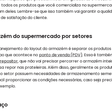
e todos os produtos que você comercializa no supermercad
um deles. Lembre-se que isso também vai garantir a quali
de satisfação do cliente.
azém do supermercado por setores
anejamento do layout do armazém é separar os produtos
ao que acontece no
ponto de venda (PDV)
. Essa é tamb
repositor
, que não vai precisar percorrer o armazém inte
sa repor nas prateleiras. Além disso, geralmente os produ
 setor possuem necessidades de armazenamento semelh
il proporcionar as condições necessárias, caso seja precis
exemplo.
aço