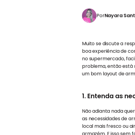
Por
Nayara San
Muito se discute a re
boa experiência de c
no supermercado, faci
problema, então está n
um bom layout de arm
1. Entenda as n
Não adianta nada que
as necessidades de ar
local mais fresco ou a
armazém. E isso sem fa