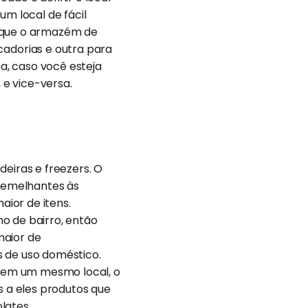
um local de fácil
 é que o armazém de
adorias e outra para
a, caso você esteja
e vice-versa.
iras e freezers. O
semelhantes às
ior de itens.
o de bairro, então
maior de
 de uso doméstico.
 em um mesmo local, o
s a eles produtos que
lates.