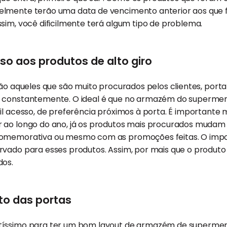
elmente terão uma data de vencimento anterior aos qu
sim, você dificilmente terá algum tipo de problema.
sso aos produtos de alto giro
ão aqueles que são muito procurados pelos clientes, port
s constantemente. O ideal é que no armazém do superme
il acesso, de preferência próximos à porta. É importante
 ao longo do ano, já os produtos mais procurados muda
comemorativa ou mesmo com as promoções feitas. O impo
rvado para esses produtos. Assim, por mais que o produt
dos.
to das portas
íssimo para ter um bom layout de armazém de supermerca