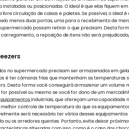
 instaladas ou posicionadas. O ideal é que elas fiquem em 
 livre circulação de caixas e paletes. Se possível, o ideal
elo menos duas portas, uma para o recebimento de merc
 supermercado possam retirar o que precisam. Desta form
arregamento, a reposição de itens não será prejudicada, 
reezers
dos no supermercado precisam ser armazenados em gelade
los é ter câmaras frias que mantenham as temperaturas 
zers. Desta forma você conseguirá armazenar um volume ma
o for possível ou mesmo se você for dono de um mercadinh
equipamentos
industriais, que ofereçam uma capacidade 
elhor controle de temperatura do que os equipamentos
elmente será necessário ter vários desses equipamentos
la ou os arredores quentes. Portanto, evite deixar próximo
acterísticas alteradas com isso, como é o caso dos choco