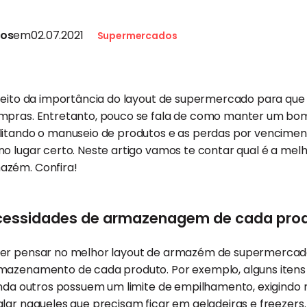
tos
em
02.07.2021
Supermercados
speito da importância do layout de supermercado para que
ompras. Entretanto, pouco se fala de como manter um b
litando o manuseio de produtos e as perdas por vencimen
o lugar certo. Neste artigo vamos te contar qual é a mel
azém. Confira!
ecessidades de armazenagem de cada pro
rer pensar no melhor layout de armazém de supermercad
mazenamento de cada produto. Por exemplo, alguns iten
inda outros possuem um limite de empilhamento, exigindo 
lar naqueles que precisam ficar em geladeiras e freezers. 