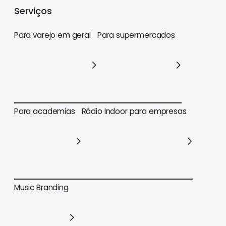
Varejo
Supermercados
Academias
Serviços
Para varejo em geral
Para supermercados
Para varejo em geral
Para supermercados
Para academias
Rádio Indoor para empresas
Para academias
Rádio Indoor para empresas
Music Branding