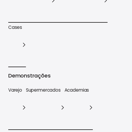
Trilhas de conteúdo
Materiais estratégicos
Cases
Cases
Demonstrações
Varejo
Supermercados
Academias