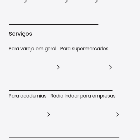
Varejo
Supermercados
Academias
Serviços
Para varejo em geral
Para supermercados
Para varejo em geral
Para supermercados
Para academias
Rádio Indoor para empresas