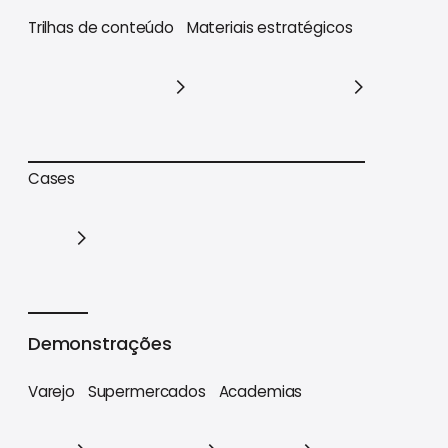
Trilhas de conteúdo
Materiais estratégicos
Trilhas de conteúdo
Materiais estratégicos
Cases
Cases
Demonstrações
Varejo
Supermercados
Academias