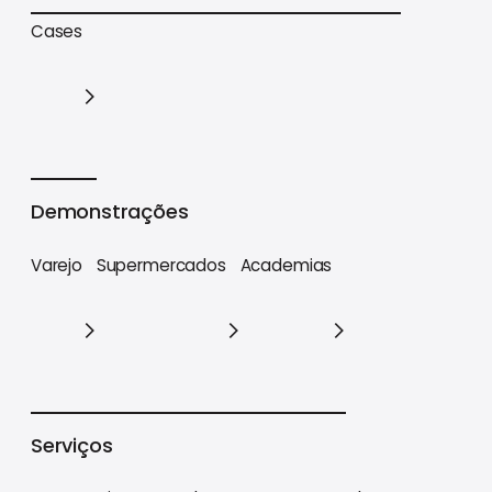
Trilhas de conteúdo
Materiais estratégicos
Cases
Cases
Demonstrações
Varejo
Supermercados
Academias
Varejo
Supermercados
Academias
Serviços