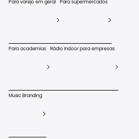
Para varejo em geral
Para supermercados
Para varejo em geral
Para supermercados
Para academias
Rádio Indoor para empresas
Para academias
Rádio Indoor para empresas
Music Branding