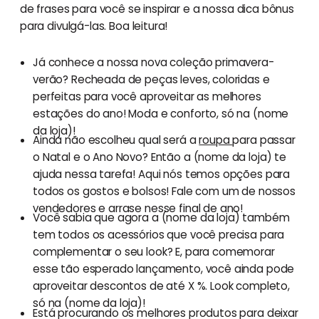
de frases para você se inspirar e a nossa dica bônus
para divulgá-las. Boa leitura!
Já conhece a nossa nova coleção primavera-
verão? Recheada de peças leves, coloridas e
perfeitas para você aproveitar as melhores
estações do ano! Moda e conforto, só na (nome
da loja)!
Ainda não escolheu qual será a
roupa
para passar
o Natal e o Ano Novo? Então a (nome da loja) te
ajuda nessa tarefa! Aqui nós temos opções para
todos os gostos e bolsos! Fale com um de nossos
vendedores e arrase nesse final de ano!
Você sabia que agora a (nome da loja) também
tem todos os acessórios que você precisa para
complementar o seu look? E, para comemorar
esse tão esperado lançamento, você ainda pode
aproveitar descontos de até X %. Look completo,
só na (nome da loja)!
Está procurando os melhores produtos para deixar