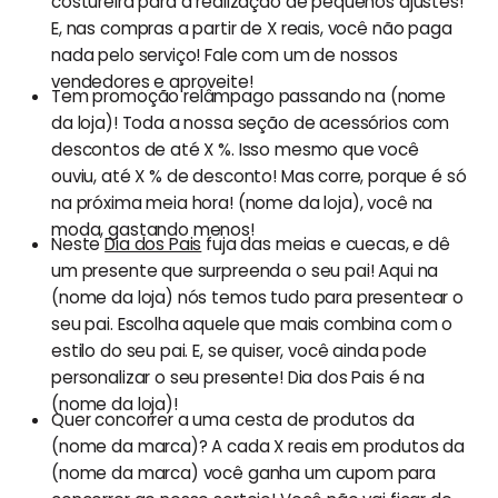
costureira para a realização de pequenos ajustes!
E, nas compras a partir de X reais, você não paga
nada pelo serviço! Fale com um de nossos
vendedores e aproveite!
Tem promoção relâmpago passando na (nome
da loja)! Toda a nossa seção de acessórios com
descontos de até X %. Isso mesmo que você
ouviu, até X % de desconto! Mas corre, porque é só
na próxima meia hora! (nome da loja), você na
moda, gastando menos!
Neste
Dia dos Pais
fuja das meias e cuecas, e dê
um presente que surpreenda o seu pai! Aqui na
(nome da loja) nós temos tudo para presentear o
seu pai. Escolha aquele que mais combina com o
estilo do seu pai. E, se quiser, você ainda pode
personalizar o seu presente! Dia dos Pais é na
(nome da loja)!
Quer concorrer a uma cesta de produtos da
(nome da marca)? A cada X reais em produtos da
(nome da marca) você ganha um cupom para