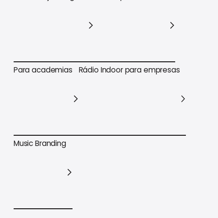
Para varejo em geral
Para supermercados
Para academias
Rádio Indoor para empresas
Para academias
Rádio Indoor para empresas
Music Branding
Music Branding