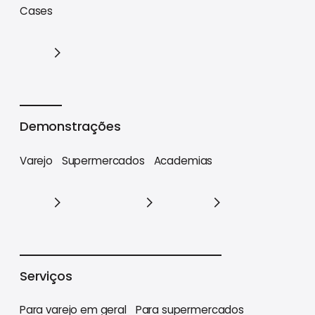
Trilhas de conteúdo
Materiais estratégicos
Cases
Cases
Demonstrações
Varejo
Supermercados
Academias
Varejo
Supermercados
Academias
Serviços
Para varejo em geral
Para supermercados