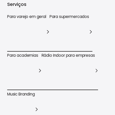
Serviços
Para varejo em geral
Para supermercados
Para varejo em geral
Para supermercados
Para academias
Rádio Indoor para empresas
Para academias
Rádio Indoor para empresas
Music Branding