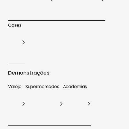
Trilhas de conteúdo
Materiais estratégicos
Cases
Cases
Demonstrações
Varejo
Supermercados
Academias
Varejo
Supermercados
Academias