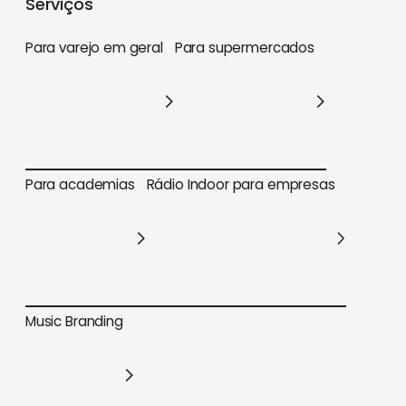
Serviços
Para varejo em geral
Para supermercados
Para varejo em geral
Para supermercados
Para academias
Rádio Indoor para empresas
Para academias
Rádio Indoor para empresas
Music Branding