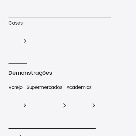
Trilhas de conteúdo
Materiais estratégicos
Cases
Cases
Demonstrações
Varejo
Supermercados
Academias
Varejo
Supermercados
Academias