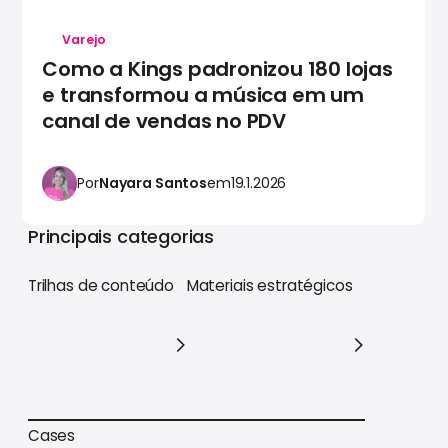
Varejo
Como a Kings padronizou 180 lojas
e transformou a música em um
canal de vendas no PDV
Por
Nayara Santos
em
19.1.2026
Principais categorias
Trilhas de conteúdo
Materiais estratégicos
Trilhas de conteúdo
Materiais estratégicos
Cases