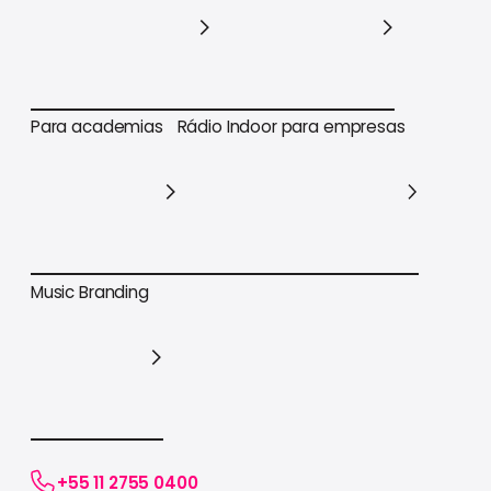
Para varejo em geral
Para supermercados
Para academias
Rádio Indoor para empresas
Para academias
Rádio Indoor para empresas
Music Branding
Music Branding
+55 11 2755 0400