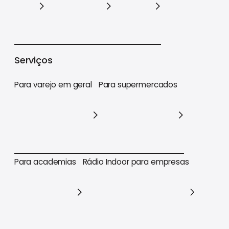
Varejo
Supermercados
Academias
Serviços
Para varejo em geral
Para supermercados
Para varejo em geral
Para supermercados
Para academias
Rádio Indoor para empresas