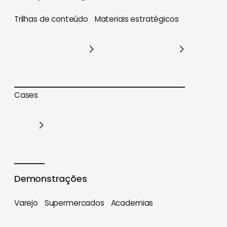
Trilhas de conteúdo
Materiais estratégicos
Trilhas de conteúdo
Materiais estratégicos
Cases
Cases
Demonstrações
Varejo
Supermercados
Academias