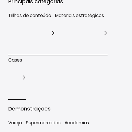
Principais categorias
Trilhas de conteúdo
Materiais estratégicos
Trilhas de conteúdo
Materiais estratégicos
Cases
Cases
Demonstrações
Varejo
Supermercados
Academias