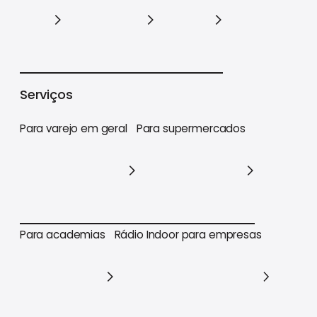
Varejo
Supermercados
Academias
Serviços
Para varejo em geral
Para supermercados
Para varejo em geral
Para supermercados
Para academias
Rádio Indoor para empresas