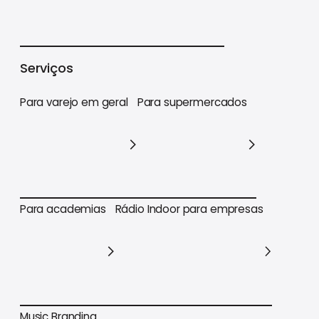
Varejo
Supermercados
Academias
Serviços
Para varejo em geral
Para supermercados
Para varejo em geral
Para supermercados
Para academias
Rádio Indoor para empresas
Para academias
Rádio Indoor para empresas
Music Branding