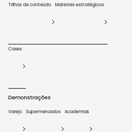
Trilhas de conteúdo
Materiais estratégicos
Trilhas de conteúdo
Materiais estratégicos
Cases
Cases
Demonstrações
Varejo
Supermercados
Academias