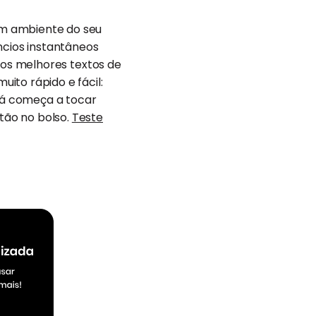
som ambiente do seu
cios instantâneos
ar os melhores textos de
ito rápido e fácil:
 já começa a tocar
rtão no bolso.
Teste