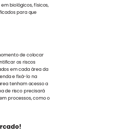
em biológicos, físicos,
ficados para que
o momento de colocar
ificar os riscos
uados em cada área da
enda e fixá-lo na
 área tenham acesso a
pa de risco precisará
s em processos, como o
ercado!