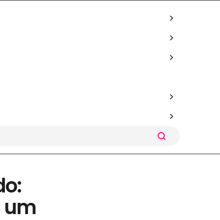
do:
r um