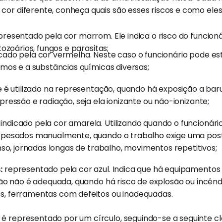
cor diferente, conheça quais são esses riscos e como ele
resentado pela cor marrom. Ele indica o risco do funcioná
tozoários, fungos e parasitas;
cado pela cor vermelha. Neste caso o funcionário pode est
umos e a substâncias químicas diversas;
 é utilizado na representação, quando há exposição a barulh
pressão e radiação, seja ela ionizante ou não-ionizante;
:
indicado pela cor amarela. Utilizando quando o funcionári
s pesados manualmente, quando o trabalho exige uma pos
enso, jornadas longas de trabalho, movimentos repetitivos;
:
representado pela cor azul. Indica que há equipamento
ação não é adequada, quando há risco de explosão ou incênd
s, ferramentas com defeitos ou inadequadas.
é representado por um círculo, seguindo-se a seguinte cla