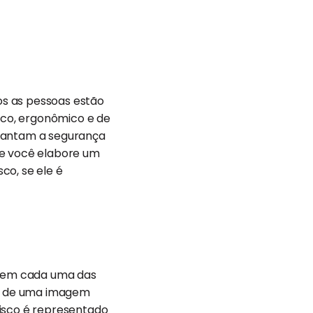
os as pessoas estão
gico, ergonômico e de
arantam a segurança
ue você elabore um
co, se ele é
os em cada uma das
 ou de uma imagem
risco é representado