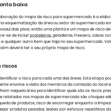
lanta baixa
aboração do mapa de risco para supermercado é a elabor
 uma esquematização da área ou setor do supermercado e
l possui dois pisos, então uma planta e um mapa de risco de
e-se de incluir
prateleiras
, geladeiras, freezers, caixas c
as e qualquer outro item que haja no seu supermercado. V
bém deverá ter o seu próprio mapa de risco.
 riscos
identificar o risco para cada uma das áreas. Esta etapa po
ente envolve a visita dos membros da comissão ao local
lham naquela área para identificar quais são os riscos pres
 relatados nos mapas de supermercado são choques elét
 queda de produtos, risco de escorregar enquanto a limpeza
gar produtos pesados, lesões por esforços repetitivos do