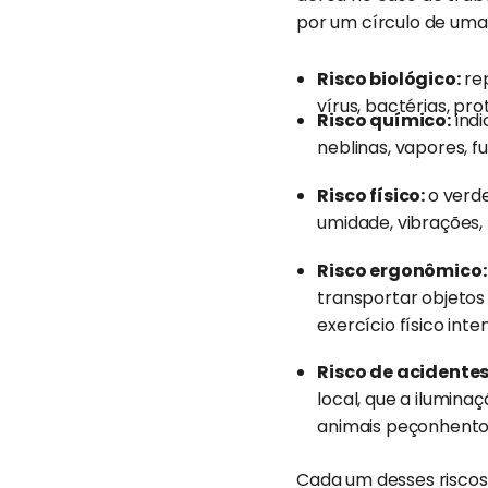
por um círculo de uma 
Risco biológico:
rep
vírus, bactérias, pro
Risco químico:
indi
neblinas, vapores, f
Risco físico:
o verde
umidade, vibrações, 
Risco ergonômico
transportar objeto
exercício físico int
Risco de acidentes
local, que a ilumin
animais peçonhento
Cada um desses riscos 