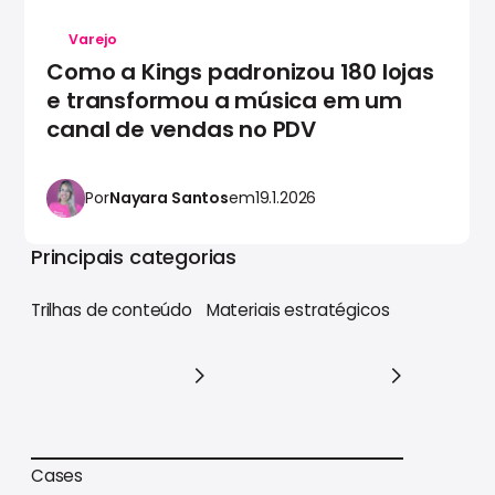
Varejo
Como a Kings padronizou 180 lojas
e transformou a música em um
canal de vendas no PDV
Por
Nayara Santos
em
19.1.2026
Principais categorias
Trilhas de conteúdo
Materiais estratégicos
Trilhas de conteúdo
Materiais estratégicos
Cases