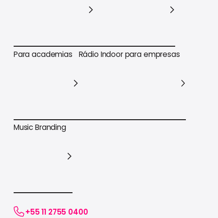
Para varejo em geral
Para supermercados
Para academias
Rádio Indoor para empresas
Para academias
Rádio Indoor para empresas
Music Branding
Music Branding
+55 11 2755 0400