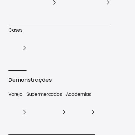
Trilhas de conteúdo
Materiais estratégicos
Cases
Cases
Demonstrações
Varejo
Supermercados
Academias