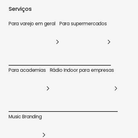
Varejo
Supermercados
Academias
Serviços
Para varejo em geral
Para supermercados
Para varejo em geral
Para supermercados
Para academias
Rádio Indoor para empresas
Para academias
Rádio Indoor para empresas
Music Branding