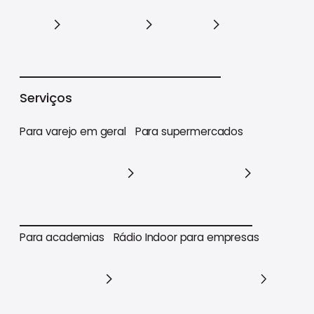
Varejo
Supermercados
Academias
Serviços
Para varejo em geral
Para supermercados
Para varejo em geral
Para supermercados
Para academias
Rádio Indoor para empresas