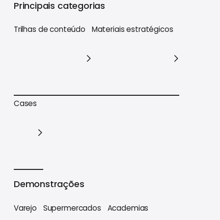
Principais categorias
Trilhas de conteúdo
Materiais estratégicos
Trilhas de conteúdo
Materiais estratégicos
Cases
Cases
Demonstrações
Varejo
Supermercados
Academias