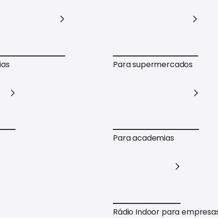
Supermercados
Para varejo em geral
ias
Para supermercados
ias
Para supermercados
Para academias
Para academias
Rádio Indoor para empresa