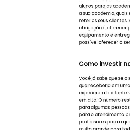
alunos para as academ
a sua academia, quais 
reter os seus clientes
obrigação é oferecer 
equipamento e entrega
possível oferecer o ser
Como investir na
Você já sabe que se o 
que receberia em uma 
experiência bastante v
em alta. O número res
para algumas pessoas,
para o atendimento pre
professores para a qu
muito grande para tod