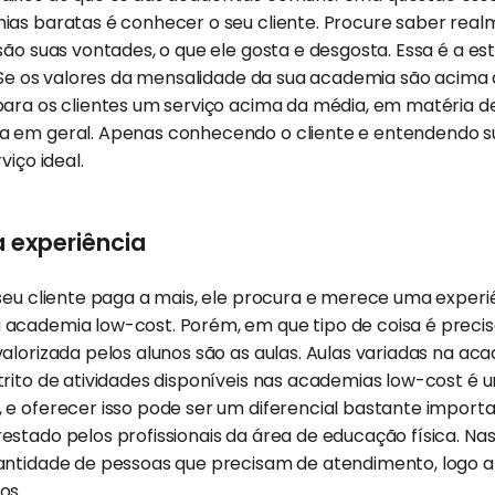
ias baratas é conhecer o seu cliente. Procure saber rea
são suas vontades, o que ele gosta e desgosta. Essa é a es
. Se os valores da mensalidade da sua academia são acima 
para os clientes um serviço acima da média, em matéria d
 em geral. Apenas conhecendo o cliente e entendendo su
viço ideal.
 experiência
seu cliente paga a mais, ele procura e merece uma experi
academia low-cost. Porém, em que tipo de coisa é precis
alorizada pelos alunos são as aulas. Aulas variadas na a
trito de atividades disponíveis nas academias low-cost é
 e oferecer isso pode ser um diferencial bastante import
stado pelos profissionais da área de educação física. Na
antidade de pessoas que precisam de atendimento, logo 
os.