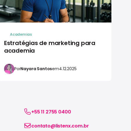
Academias
Estratégias de marketing para
Co
academia
a
Por
Nayara Santos
em
4.12.2025
+55 11 2755 0400
contato@listenx.com.br