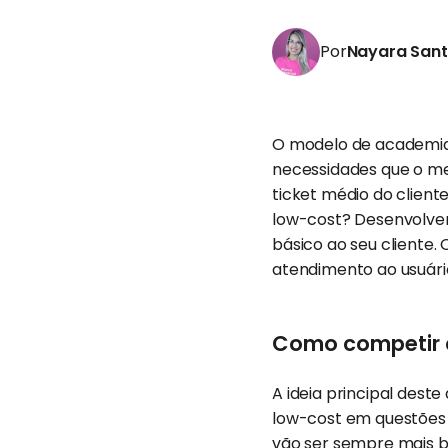
Por
Nayara San
O modelo de academia
necessidades que o me
ticket médio do clie
low-cost? Desenvolve
básico ao seu cliente
atendimento ao usuári
Como competir 
A ideia principal des
low-cost em questões 
vão ser sempre mais b