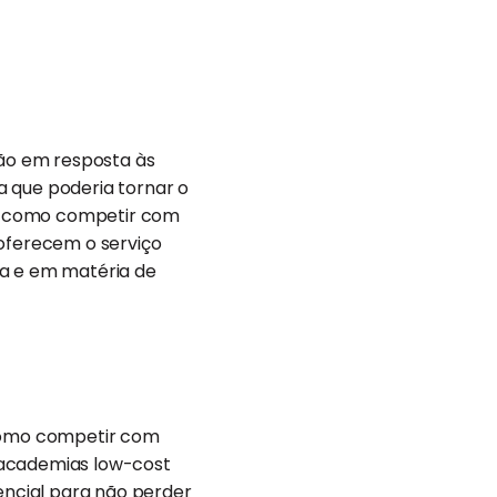
ão em resposta às
a que poderia tornar o
er como competir com
oferecem o serviço
ia e em matéria de
 como competir com
 academias low-cost
ncial para não perder