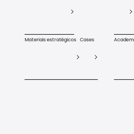
Trilhas de conteúdo
Varejo
Materiais estratégicos
Cases
Academ
Materiais estratégicos
Cases
Academ