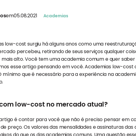
tos
em
05.08.2021
Academias
s low-cost surgiu há alguns anos como uma reestruturaç
rcado percebeu, retirando de seus serviços qualquer cois
nte mais alto. Você tem uma academia comum e quer sab
mos esse artigo pensando em você. Academias low-cost 
. O mínimo que é necessário para a experiência na academ
o.
com low-cost no mercado atual?
te artigo é contar para você que não é preciso pensar em
de preço. Os valores das mensalidades e assinaturas das
aixos do que os das academias comuns. Uma questão esse