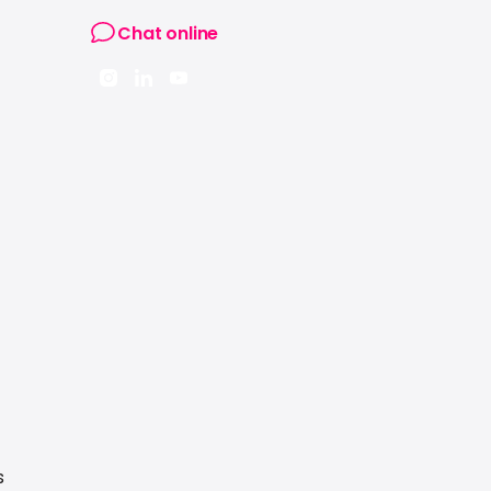
Chat online
s