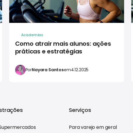
Academias
Como atrair mais alunos: ações
práticas e estratégias
Por
Nayara Santos
em
4.12.2025
trações
Serviços
Supermercados
Para varejo em geral