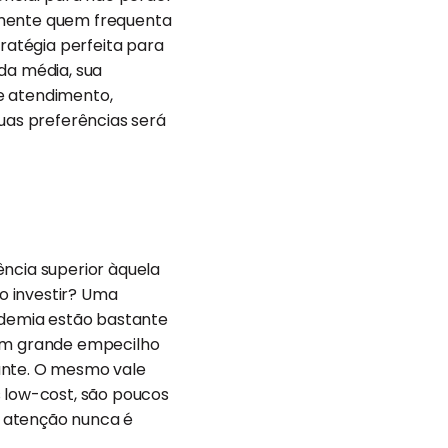
lmente quem frequenta
tratégia perfeita para
da média, sua
e atendimento,
as preferências será
ência superior àquela
o investir? Uma
cademia estão bastante
 um grande empecilho
ante. O mesmo vale
s low-cost, são poucos
a atenção nunca é