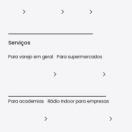
Varejo
Supermercados
Academias
Serviços
Para varejo em geral
Para supermercados
Para varejo em geral
Para supermercados
Para academias
Rádio Indoor para empresas