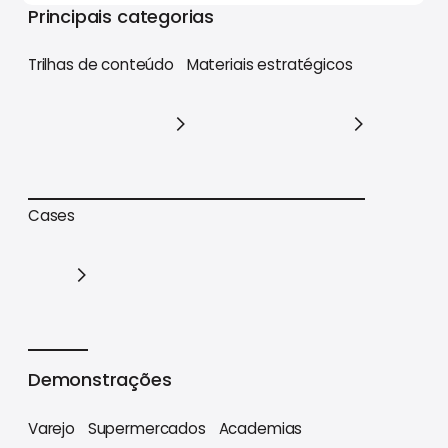
Principais categorias
Trilhas de conteúdo
Materiais estratégicos
Trilhas de conteúdo
Materiais estratégicos
Cases
Cases
Demonstrações
Varejo
Supermercados
Academias