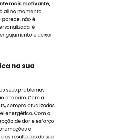
nte mais
motivante
,
o ali no momento.
 parece, não é
rsonalizada, é
 engajamento e deixar
ica na sua
os seus problemas:
não acabam. Com a
ts, sempre atualizadas
vel energético. Com a
epção de dor e esforço
, promoções e
 os resultados da sua