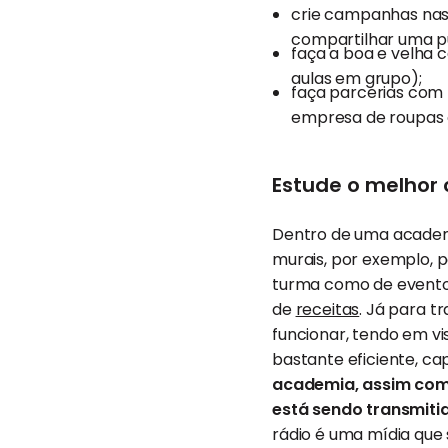
crie campanhas nas 
compartilhar uma p
faça a boa e velha
aulas em grupo);
faça parcerias com
empresa de roupas o
Estude o melhor
Dentro de uma academi
murais, por exemplo, 
turma como de eventos 
de
receitas
. Já para t
funcionar, tendo em vi
bastante eficiente, ca
academia, assim como
está sendo transmitid
rádio é uma mídia que 