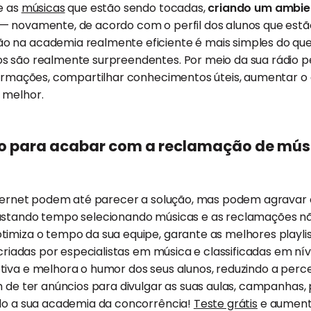
e as
músicas
que estão sendo tocadas,
criando um ambie
— novamente, de acordo com o perfil dos alunos que estã
 na academia realmente eficiente é mais simples do que
s são realmente surpreendentes. Por meio da sua rádio pe
nformações, compartilhar conhecimentos úteis, aumentar o
 melhor.
o para acabar com a reclamação de mús
internet podem até parecer a solução, mas podem agravar 
gastando tempo selecionando músicas e as reclamações 
imiza o tempo da sua equipe, garante as melhores playlis
, criadas por especialistas em música e classificadas em ní
tiva e melhora o humor dos seus alunos, reduzindo a perc
m de ter anúncios para divulgar as suas aulas, campanhas
ndo a sua academia da concorrência!
Teste grátis
e aumente