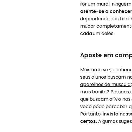
for um mural, ninguém 
atente-se a conhecer 
dependendo dos horário
mudar completamente. 
cada um deles.
Aposte em camp
Mais uma vez, conhece
seus alunos buscam na
aparelhos de muscula
mais bonito
? Pessoas
que buscam alívio nas a
você pôde perceber q
Portanto,
invista nes
certos.
Algumas suges