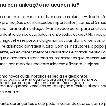
r na comunicação na academia?
 academia tem muito a dizer aos seus alunos — desde in
o promoções e comunicados importantes) como, até mesm
e melhorar a alimentação. Mas se você parar para analisar,
 dentro do seu estabelecimento todos os dias? Na recep
igável e respostas a algumas dúvidas dos alunos, como 
relacionado à infraestrutura. Com os instrutores, o papo 
nte, vai envolver melhores resultados e formas de suar a 
que a academia transmita as informações que precisa. Ai
lunos por meio de uma comunicação eficiente? Veja só!
omo novas aulas, horários especiais e descontos;
tanto para o treino quanto para alimentação, sono etc.;
 local: que sempre atraem a atenção da galera;
rodutos que são vendidos na recepção e muitos alunos n
ntre outros.
tante abrangentes e que podem variar de acordo com o pe