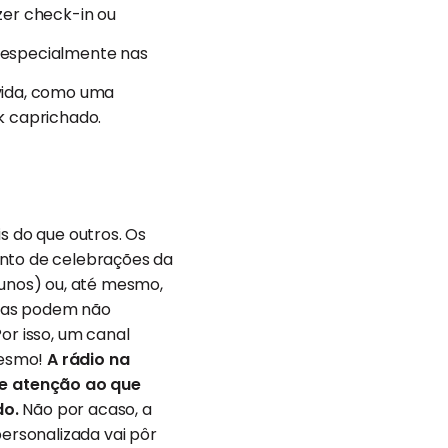
zer check-in ou
(especialmente nas
vida, como uma
k caprichado.
 do que outros. Os
anto de celebrações da
lunos) ou, até mesmo,
peças podem não
or isso, um canal
 mesmo!
A rádio na
te atenção ao que
do.
Não por acaso, a
personalizada vai pôr