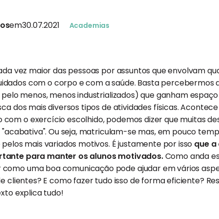
tos
em
30.07.2021
Academias
cada vez maior das pessoas por assuntos que envolvam qual
idados com o corpo e com a saúde. Basta percebermos a
, pelo menos, menos industrializados) que ganham espaço 
sca dos mais diversos tipos de atividades físicas. Acontec
com o exercício escolhido, podemos dizer que muitas d
m "acabativa". Ou seja, matriculam-se mas, em pouco temp
 pelos mais variados motivos. É justamente por isso
que a
tante para manter os alunos motivados.
Como anda ess
 como uma boa comunicação pode ajudar em vários aspec
de clientes? E como fazer tudo isso de forma eficiente? R
xto explica tudo!