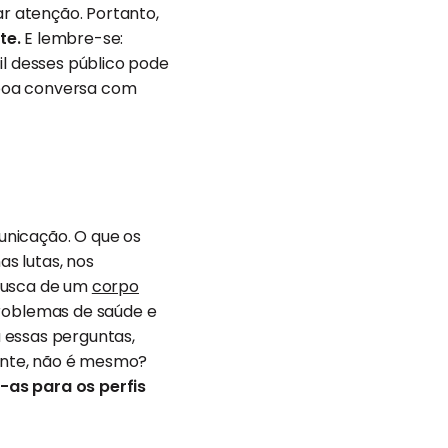
ar atenção. Portanto,
te.
E lembre-se:
il desses público pode
 boa conversa com
unicação. O que os
s lutas, nos
 busca de um
corpo
roblemas de saúde e
a essas perguntas,
ente, não é mesmo?
-as para os perfis