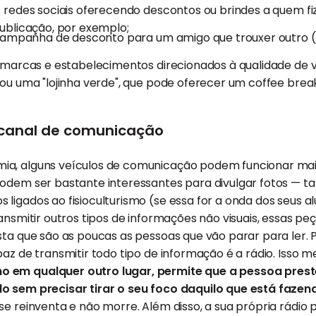
redes sociais oferecendo descontos ou brindes a quem fi
ublicação, por exemplo;
 campanha de desconto para um amigo que trouxer outro 
 marcas e estabelecimentos direcionados à qualidade de 
u uma "lojinha verde", que pode oferecer um coffee brea
 canal de comunicação
a, alguns veículos de comunicação podem funcionar mais
podem ser bastante interessantes para divulgar fotos — t
ligados ao fisioculturismo (se essa for a onda dos seus a
ransmitir outros tipos de informações não visuais, essas 
sta que são as poucas as pessoas que vão parar para ler. P
paz de transmitir todo tipo de informação é a rádio. Isso
 em qualquer outro lugar, permite que a pessoa pres
o sem precisar tirar o seu foco daquilo que está fazen
se reinventa e não morre. Além disso, a sua própria rádio 