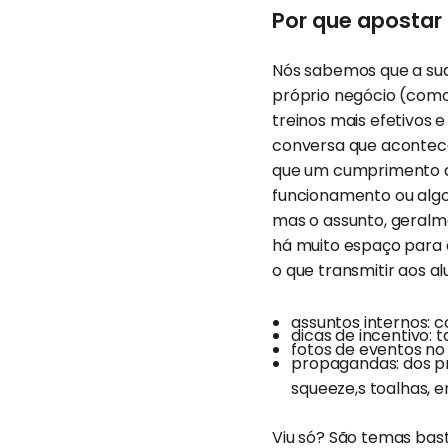
Por que aposta
Nós sabemos que a sua
próprio negócio (com
treinos mais efetivos 
conversa que acontece
que um cumprimento am
funcionamento ou algo 
mas o assunto, geralme
há muito espaço para 
o que transmitir aos a
assuntos internos: c
dicas de incentivo: 
fotos de eventos no
propagandas: dos p
squeeze,s toalhas, e
Viu só? São temas bas