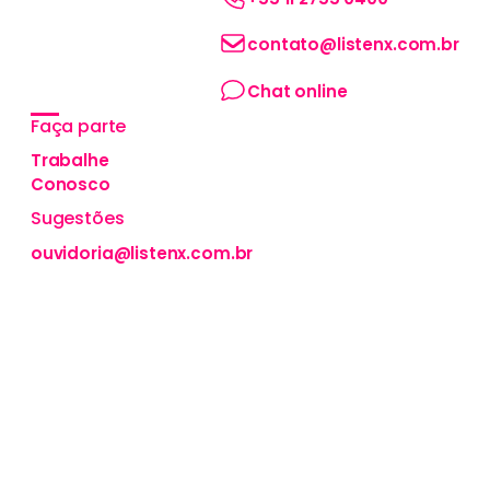
nacional e
precursora do
contato@listenx.com.br
conceito de
MusicBranding no
Chat online
Brasil.
Faça parte
Trabalhe
Conosco
Sugestões
ouvidoria@listenx.com.br