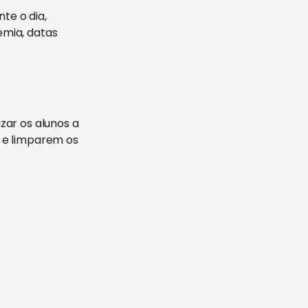
nte o dia,
emia, datas
zar os alunos a
 e limparem os