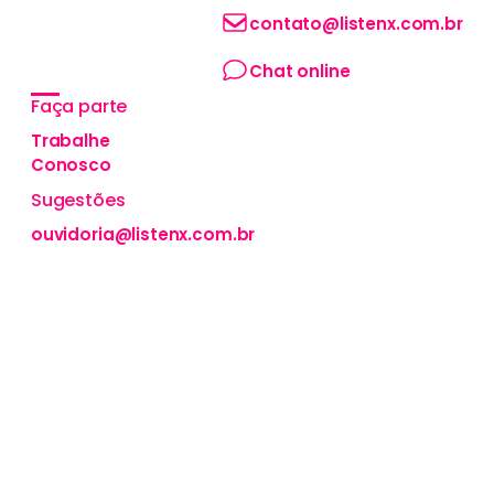
precursora do
contato@listenx.com.br
conceito de
MusicBranding no
Chat online
Brasil.
Faça parte
Trabalhe
Conosco
Sugestões
ouvidoria@listenx.com.br