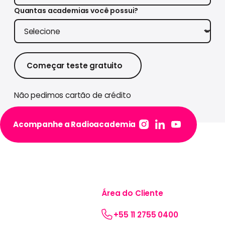
Quantas academias você possui?
Começar teste gratuito
Começar teste gratuito
Não pedimos cartão de crédito
Acompanhe a Radioacademia
Footer
Listenplay é um
Área do Cliente
produto da Listenx,
empresa líder
+55 11 2755 0400
nacional e