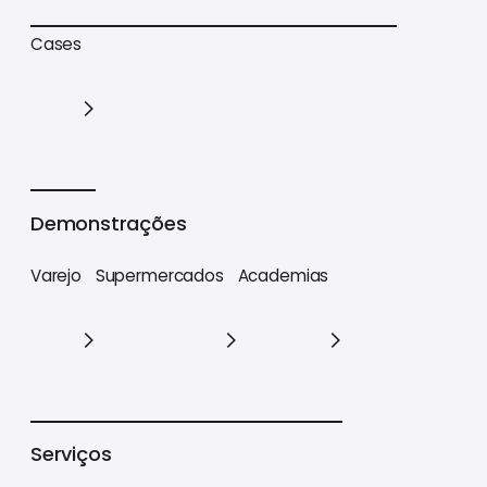
Trilhas de conteúdo
Materiais estratégicos
Cases
Cases
Demonstrações
Varejo
Supermercados
Academias
Varejo
Supermercados
Academias
Serviços