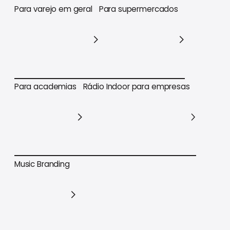
Para varejo em geral
Para supermercados
Para varejo em geral
Para supermercados
Para academias
Rádio Indoor para empresas
Para academias
Rádio Indoor para empresas
Music Branding