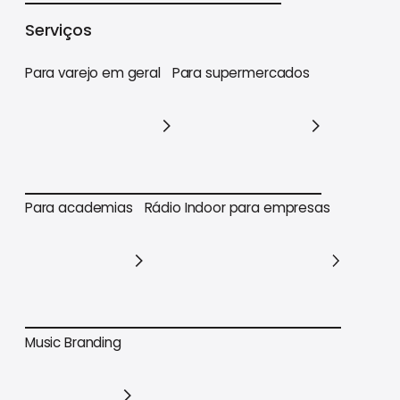
Varejo
Supermercados
Academias
Serviços
Para varejo em geral
Para supermercados
Para varejo em geral
Para supermercados
Para academias
Rádio Indoor para empresas
Para academias
Rádio Indoor para empresas
Music Branding