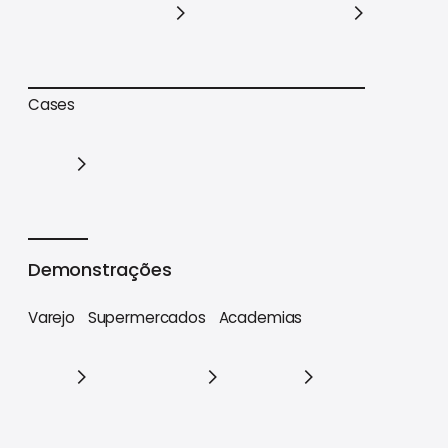
Trilhas de conteúdo
Materiais estratégicos
Cases
Cases
Demonstrações
Varejo
Supermercados
Academias