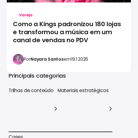
Varejo
Como a Kings padronizou 180 lojas
e transformou a música em um
canal de vendas no PDV
Por
Nayara Santos
em
19.1.2026
Principais categorias
Trilhas de conteúdo
Materiais estratégicos
Trilhas de conteúdo
Materiais estratégicos
Cases