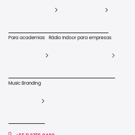
Para varejo em geral
Para supermercados
Para academias
Rádio Indoor para empresas
Para academias
Rádio Indoor para empresas
Music Branding
Music Branding