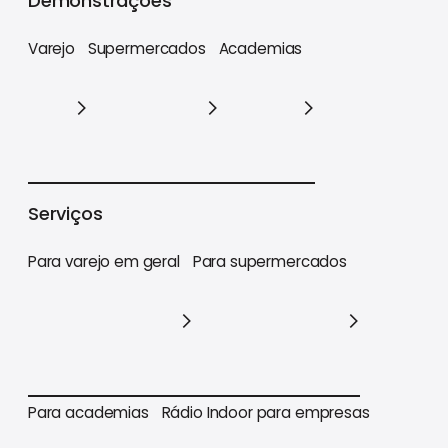
Demonstrações
Varejo
Supermercados
Academias
Varejo
Supermercados
Academias
Serviços
Para varejo em geral
Para supermercados
Para varejo em geral
Para supermercados
Para academias
Rádio Indoor para empresas