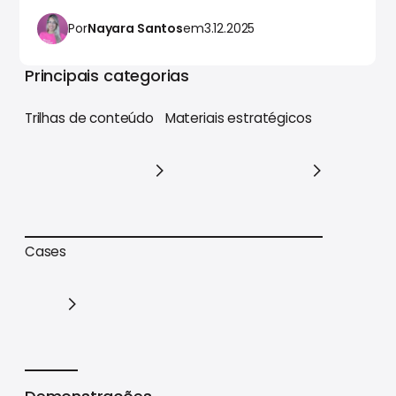
Por
Nayara Santos
em
3.12.2025
Principais categorias
Trilhas de conteúdo
Materiais estratégicos
Trilhas de conteúdo
Materiais estratégicos
Cases
Cases