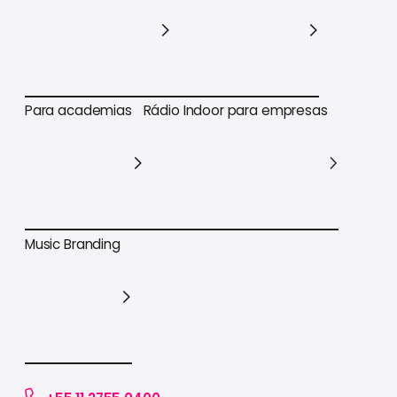
Para varejo em geral
Para supermercados
Para academias
Rádio Indoor para empresas
Para academias
Rádio Indoor para empresas
Music Branding
Music Branding