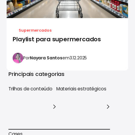
Supermercados
Playlist para supermercados
Por
Nayara Santos
em
3.12.2025
Principais categorias
Trilhas de conteúdo
Materiais estratégicos
Trilhas de conteúdo
Materiais estratégicos
Cases