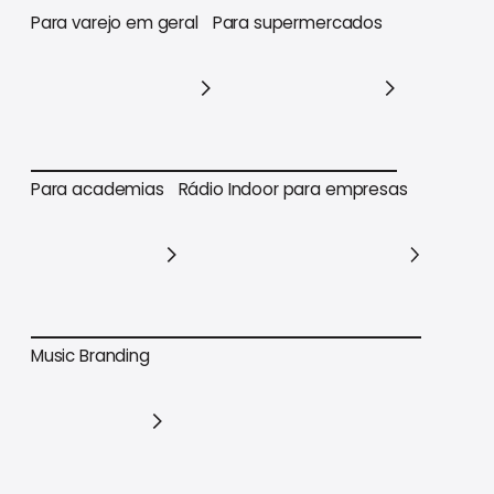
Para varejo em geral
Para supermercados
Para varejo em geral
Para supermercados
Para academias
Rádio Indoor para empresas
Para academias
Rádio Indoor para empresas
Music Branding