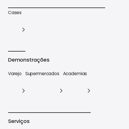
Trilhas de conteúdo
Materiais estratégicos
Cases
Cases
Demonstrações
Varejo
Supermercados
Academias
Varejo
Supermercados
Academias
Serviços