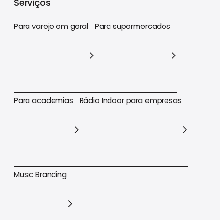
Serviços
Para varejo em geral
Para supermercados
Para varejo em geral
Para supermercados
Para academias
Rádio Indoor para empresas
Para academias
Rádio Indoor para empresas
Music Branding