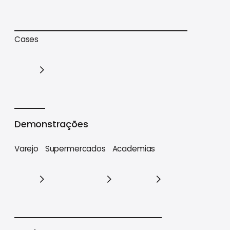
Trilhas de conteúdo
Materiais estratégicos
Cases
Cases
Demonstrações
Varejo
Supermercados
Academias
Varejo
Supermercados
Academias