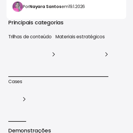
Por
Nayara Santos
em
19.1.2026
Principais categorias
Trilhas de conteúdo
Materiais estratégicos
Trilhas de conteúdo
Materiais estratégicos
Cases
Cases
Demonstrações