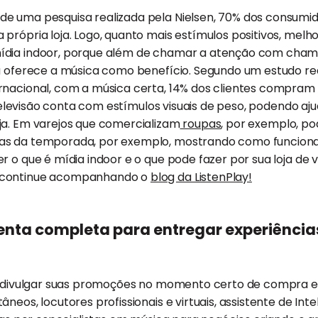
e uma pesquisa realizada pela Nielsen, 70% dos consumi
própria loja. Logo, quanto mais estímulos positivos, melho
ídia indoor, porque além de chamar a atenção com cham
da oferece a música como benefício. Segundo um estudo r
rnacional, com a música certa, 14% dos clientes compram 
a televisão conta com estímulos visuais de peso, podendo aju
ja. Em varejos que comercializam
roupas
, por exemplo, po
as da temporada, por exemplo, mostrando como funcion
r o que é mídia indoor e o que pode fazer por sua loja de 
 continue acompanhando o
blog da ListenPlay!
enta completa para entregar experiência
 a divulgar suas promoções no momento certo de compra 
eos, locutores profissionais e virtuais, assistente de Inteli