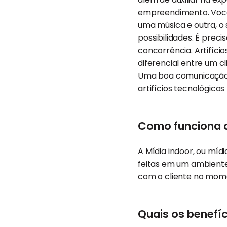
empreendimento. Você
uma música e outra, o s
possibilidades. É pre
concorrência. Artifíc
diferencial entre um cl
Uma boa comunicação 
artifícios tecnológic
Como funciona a
A Mídia indoor, ou míd
feitas em um ambiente
com o cliente no mome
Quais os benefíc