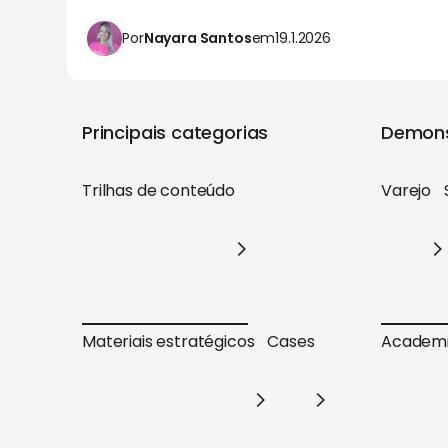
Por
Nayara Santos
em
19.1.2026
Principais categorias
Demons
Trilhas de conteúdo
Varejo
Trilhas de conteúdo
Varejo
Materiais estratégicos
Cases
Academ