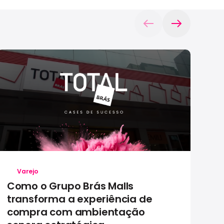
Varejo
Como o Grupo Brás Malls
C
transforma a experiência de
au
compra com ambientação
c