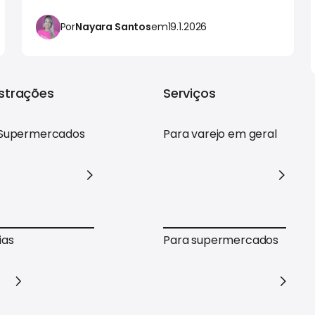
Por
Nayara Santos
em
19.1.2026
trações
Serviços
Supermercados
Para varejo em geral
Supermercados
Para varejo em geral
ias
Para supermercados