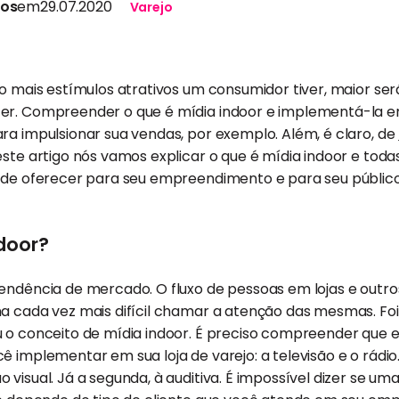
tos
em
29.07.2020
Varejo
to mais estímulos atrativos um consumidor tiver, maior ser
er. Compreender o que é mídia indoor e implementá-la em 
ra impulsionar sua vendas, por exemplo. Além, é claro, de
este artigo nós vamos explicar o que é mídia indoor e tod
pode oferecer para seu empreendimento e para seu público
door?
tendência de mercado. O fluxo de pessoas em lojas e outr
a cada vez mais difícil chamar a atenção das mesmas. Foi
 o conceito de mídia indoor. É preciso compreender que e
 implementar em sua loja de varejo: a televisão e o rádio.
visual. Já a segunda, à auditiva. É impossível dizer se um