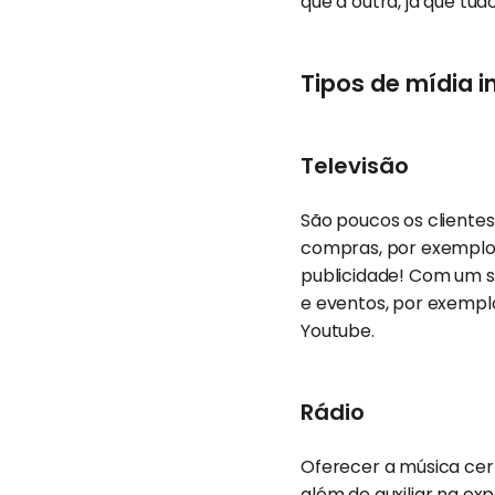
que a outra, já que t
Tipos de mídia i
Televisão
São poucos os cliente
compras, por exemplo. 
publicidade! Com um s
e eventos, por exemplo
Youtube.
Rádio
Oferecer a música cert
além de auxiliar na ex