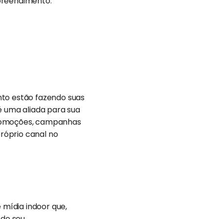
mpreendimento.
nto estão fazendo suas
é uma aliada para sua
promoções, campanhas
próprio canal no
 mídia indoor que,
 de seu