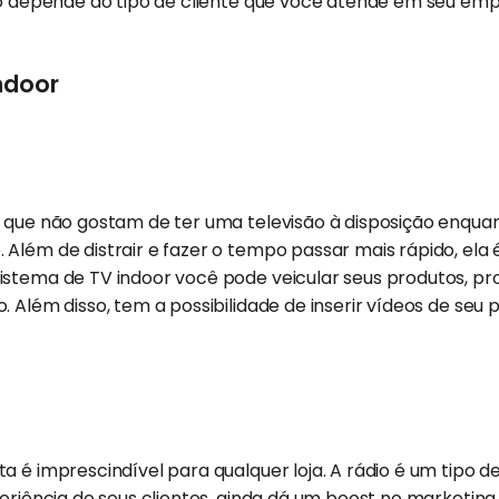
udo depende do tipo de cliente que você atende em seu e
ndoor
s que não gostam de ter uma televisão à disposição enqua
Além de distrair e fazer o tempo passar mais rápido, ela 
istema de TV indoor você pode veicular seus produtos, 
. Além disso, tem a possibilidade de inserir vídeos de seu 
a é imprescindível para qualquer loja. A rádio é um tipo de
periência de seus clientes, ainda dá um boost no marketing