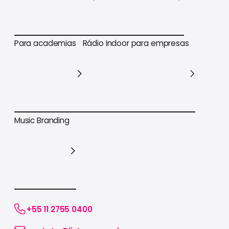
Para varejo em geral
Para supermercados
Para academias
Rádio Indoor para empresas
Para academias
Rádio Indoor para empresas
Music Branding
Music Branding
+55 11 2755 0400