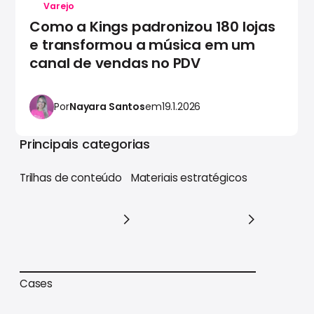
Varejo
Como a Kings padronizou 180 lojas
e transformou a música em um
canal de vendas no PDV
Por
Nayara Santos
em
19.1.2026
Principais categorias
Trilhas de conteúdo
Materiais estratégicos
Trilhas de conteúdo
Materiais estratégicos
Cases