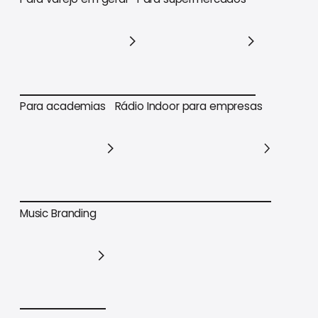
Para varejo em geral
Para supermercados
Para academias
Rádio Indoor para empresas
Para academias
Rádio Indoor para empresas
Music Branding
Music Branding