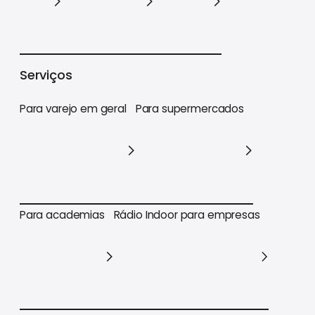
Varejo
Supermercados
Academias
Serviços
Para varejo em geral
Para supermercados
Para varejo em geral
Para supermercados
Para academias
Rádio Indoor para empresas