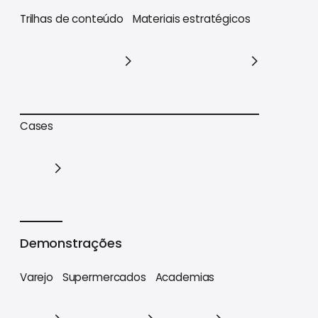
Trilhas de conteúdo
Materiais estratégicos
Trilhas de conteúdo
Materiais estratégicos
Cases
Cases
Demonstrações
Varejo
Supermercados
Academias