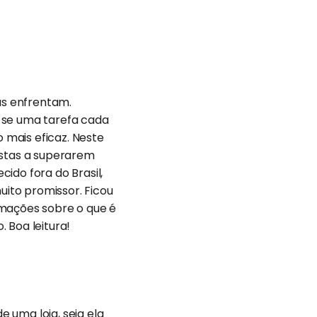
as enfrentam.
-se uma tarefa cada
 mais eficaz. Neste
istas a superarem
ido fora do Brasil,
ito promissor. Ficou
rmações sobre o que é
 Boa leitura!
 uma loja, seja ela