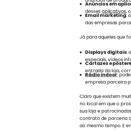
anúncios de produtos
Anúncios em aplic
desses
aplicativos
, 
Email marketing
: 
das empresas parce
Já para aqueles que fo
Displays digitais
:
especiais, vídeos in
Cartazes e pôster
entrada da loja, cor
Rádio indoor
: pod
empresa parceira p
Claro que existem mui
no local em que o pro
sua loja e patrocinad
contrato de parceria 
ao mesmo tempo. E entã