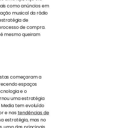
, tais como anúncios em
ação musical da rádio
estratégia de
 processo de compra.
 até mesmo queiram
jistas começaram a
erecendo espaços
ecnologia e o
ornou uma estratégia
l Media tem evoluído
r e nas
tendências de
sa estratégia, mas no
s, uma das principais