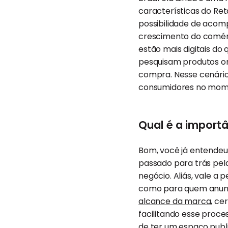
características do Ret
possibilidade de aco
crescimento do comérci
estão mais digitais do
pesquisam produtos on
compra. Nesse cenário
consumidores no mome
Qual é a importâ
Bom, você já entendeu 
passado para trás pel
negócio. Aliás, vale a
como para quem anunc
alcance da marca
, ce
facilitando esse proce
de ter um espaço publi