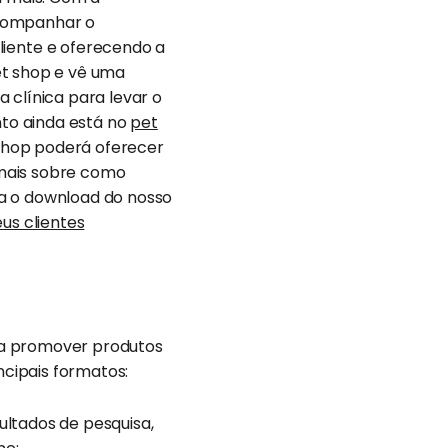
acompanhar o
liente e oferecendo a
et shop e vê uma
 clínica para levar o
to ainda está no
pet
t shop poderá oferecer
 mais sobre como
ça o download do nosso
us clientes
ra promover produtos
ipais formatos:
sultados de pesquisa,