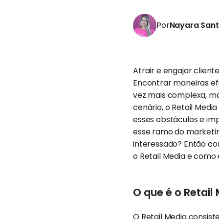
Por
Nayara San
Atrair e engajar clien
Encontrar maneiras ef
vez mais complexa, ma
cenário, o Retail Medi
esses obstáculos e imp
esse ramo do marketin
interessado? Então co
o Retail Media e como 
O que é o Retail
O Retail Media consist