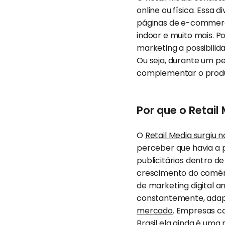
online ou física. Essa
páginas de e-commerce
indoor e muito mais. 
marketing a possibili
Ou seja, durante um p
complementar o produt
Por que o Retai
O
Retail Media surgiu n
perceber que havia a 
publicitários dentro de
crescimento do comérc
de marketing digital a
constantemente, ada
mercado
. Empresas c
Brasil ela ainda é uma 