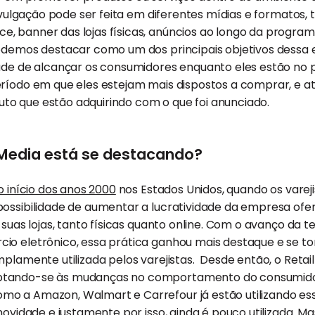
 divulgação pode ser feita em diferentes mídias e formatos
, banner das lojas físicas, anúncios ao longo da program
Podemos destacar como um dos principais objetivos dessa 
dade de alcançar os consumidores enquanto eles estão no
eríodo em que eles estejam mais dispostos a comprar, e
o que estão adquirindo com o que foi anunciado.
l Media está se destacando?
o início dos anos 2000
nos Estados Unidos, quando os vare
possibilidade de aumentar a lucratividade da empresa of
 suas lojas, tanto físicas quanto online. Com o avanço da t
io eletrônico, essa prática ganhou mais destaque e se t
mplamente utilizada pelos varejistas. Desde então, o Retai
ptando-se às mudanças no comportamento do consumido
omo a Amazon, Walmart e Carrefour já estão utilizando es
novidade e justamente por isso, ainda é pouco utilizada. Ma