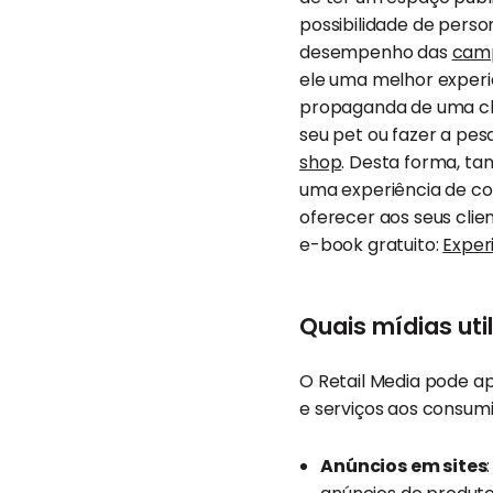
possibilidade de pers
desempenho das
cam
ele uma melhor experi
propaganda de uma clín
seu pet ou fazer a pe
shop
. Desta forma, ta
uma experiência de co
oferecer aos seus cli
e-book gratuito:
Exper
Quais mídias uti
O Retail Media pode a
e serviços aos consum
Anúncios em sites