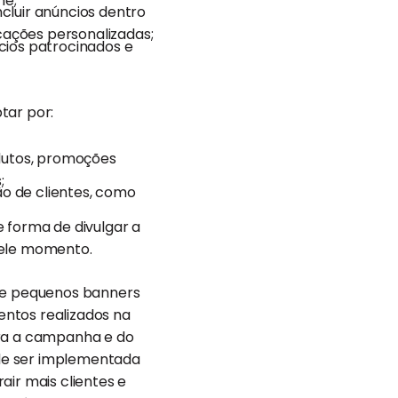
ne;
cluir anúncios dentro
cações personalizadas;
cios patrocinados e
tar por:
odutos, promoções
;
o de clientes, como
 forma de divulgar a
uele momento.
sde pequenos banners
entos realizados na
ara a campanha e do
de ser implementada
air mais clientes e