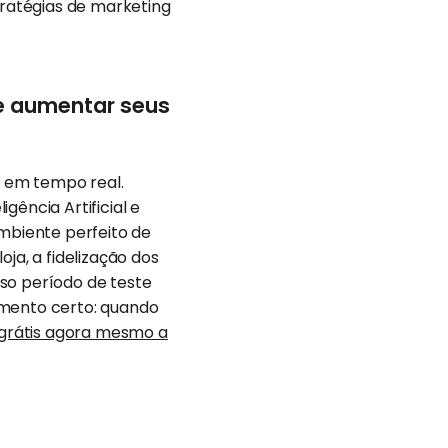
tratégias de marketing
e aumentar seus
e em tempo real.
igência Artificial e
ambiente perfeito de
a, a fidelização dos
so período de teste
omento certo: quando
grátis agora mesmo a