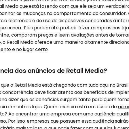
ail Media que está fazendo com que ele seja um verdadeiro
mpanhar as mudanças no comportamento do consumidor. A
o eletrônico e do uso de dispositivos conectados à inter
 que nunca. Eles podem até preferir fazer compras nas loja
line,
comparam preços e leem avaliações
antes de toma
, o Retail Media oferece uma maneira altamente direcion
nto e no lugar certo.
ncia dos anúncios de Retail Media?
que o Retail Media está chegando com tudo aqui no Brasil e
a concorrência, deve ficar atento aos benefícios de impl
 pena dizer que os benefícios surgem tanto para quem forne
ia em outras lojas. Quem anuncia está em busca de
aumen
rto? Ao encontrar uma empresa com uma audiência qualif
sso. Por isso, empresas que possuem essa audiência sairã
citário mais valioso, o que pode fazer com que elas lucre