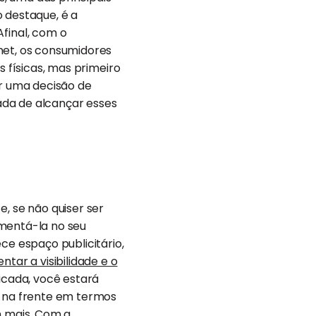
 destaque, é a
final, com o
net, os consumidores
s físicas, mas primeiro
r uma decisão de
ada de alcançar esses
, se não quiser ser
ementá-la no seu
ce espaço publicitário,
tar a visibilidade e o
icada, você estará
o na frente em termos
m mais. Com a