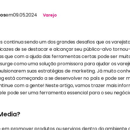
tos
em
09.05.2024
Varejo
tes continua sendo um dos grandes desafios que os varejist
icazes de se destacar e alcançar seu público-alvo tornou
s que com a ajuda das ferramentas certas pode ser muito
a surge como uma solução promissora para ajudar os varej
ulsionarem suas estratégias de marketing. Já muito conhec
g está começando a se desenvolver no país e pode ser mu
ntinue com a gente! Neste artigo, vamos trazer mais info
ele pode ser uma ferramenta essencial para o seu negócio.
 Media?
e em promover produtos ou serviços dentro do ambiente de