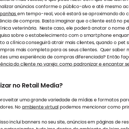
onalizar anúncios conforme o público-alvo e até mesmo 
panhas
em tempo-real, você estará se aproximando do c
ência de compras. Basta imaginar que o cliente está no p
ica veterinária. Neste caso, ele poderá anotar o nome da
squisa sobre o estabelecimento com o smartphone enquan
nto a clínica conseguirá atrair mais clientes, quando o pe
mpras mais completa para os seus clientes. Quer saber
entes uma experiência de compras diferenciada? Então fa
iência do cliente no varejo: como padronizar e encantar se
lizar no Retail Media?
proveitar uma grande variedade de mídias e formatos pa
idores. No
ambiente virtual
podemos mencionar como princ
: isso inclui banners no seu site, anúncios em páginas de re