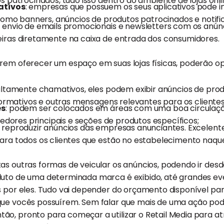
 patrocinados, tudo isso dentro do ambiente de lojas onli
ativos
: empresas que possuem os seus aplicativos pode in
como banners, anúncios de produtos patrocinados e notifi
o envio de emails promocionais e newsletters com os anún
iras diretamente na caixa de entrada dos consumidores.
rem oferecer um espaço em suas lojas físicas, poderão op
 altamente chamativos, eles podem exibir anúncios de pr
formativos e outras mensagens relevantes para os clientes
es
: podem ser colocados em áreas com uma boa circulaçã
redores principais e seções de produtos específicos;
e reproduzir anúncios das empresas anunciantes. Excelente
ara todos os clientes que estão no estabelecimento naq
tas outras formas de veicular os anúncios, podendo ir de
duto de uma determinada marca é exibido, até grandes ev
os por eles. Tudo vai depender do orçamento disponível p
que vocês possuírem. Sem falar que mais de uma ação po
o, pronto para começar a utilizar o Retail Media para atr