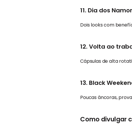
11. Dia dos Nam
Dois looks com benefí
12. Volta ao trab
Cápsulas de alta rotat
13. Black Week
Poucas âncoras, prov
Como divulgar c