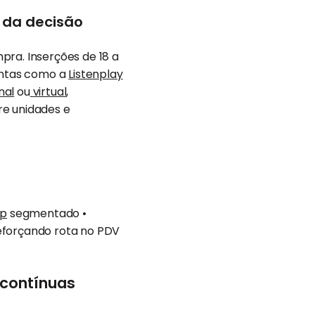
 da decisão
pra. Inserções de 18 a
entas como a
Listenplay
nal
ou
virtual
,
re unidades e
p
segmentado •
reforçando rota no PDV
contínuas