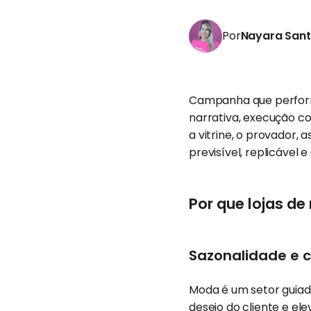
Por
Nayara San
Campanha que perfo
narrativa, execução c
a vitrine, o provador, a
previsível, replicável
Por que lojas d
Sazonalidade e 
Moda é um setor guia
desejo do cliente e el