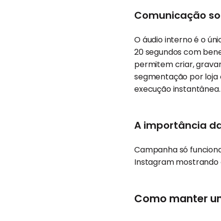
Comunicação sono
O áudio interno é o ún
20 segundos com bene
permitem criar, grava
segmentação por loja 
execução instantânea.
A importância da
Campanha só funciona
Instagram mostrando c
Como manter um