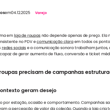
tos
em
04.12.2025
Varejo
rma em
loja de roupas
não depende apenas de preço. Ela 
onsistente no PDV e
comunicação clara
em todos os ponto
s
redes sociais
e a comunicação sonora trabalham juntos,
 e capaz de gerar aumento de fluxo, conversão e ticket médi
e roupas precisam de campanhas estrutur
contexto geram desejo
do por estação, ocasião e comportamento. Campanhas sa
evam a
percepção de valor
da coleção. Quando a loja cria