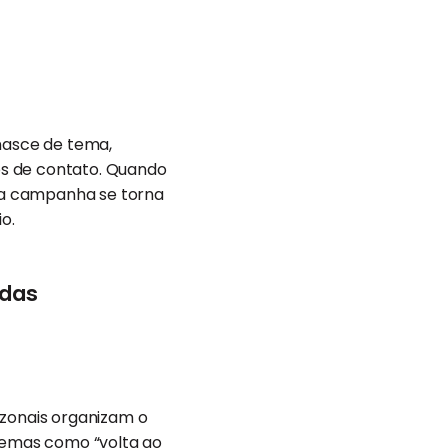
nasce de tema,
s de contato. Quando
 a campanha se torna
o.
adas
zonais organizam o
 temas como “volta ao