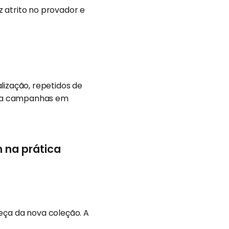
uz atrito no provador e
lização, repetidos de
orma campanhas em
 na prática
ça da nova coleção. A