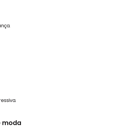
ança.
essiva.
de moda