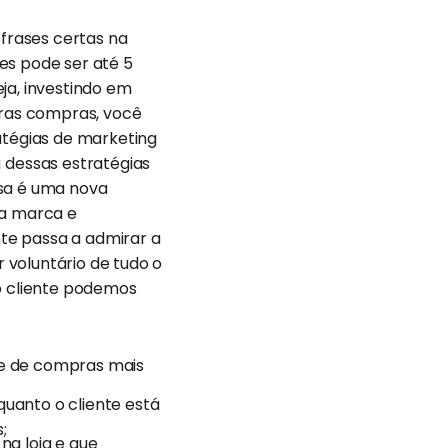
 frases certas na
tes pode ser até 5
ja, investindo em
tras compras, você
atégias de marketing
dessas estratégias
ssa é uma nova
 a marca e
te passa a admirar a
 voluntário de tudo o
do cliente podemos
te de compras mais
uanto o cliente está
;
 na loja e que