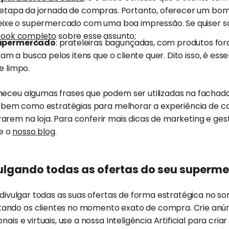
 etapa da jornada de compras. Portanto, oferecer um bom
eixe o supermercado com uma boa impressão. Se quiser sa
ook completo
sobre esse assunto;
supermercado
: prateleiras bagunçadas, com produtos fo
tam a busca pelos itens que o cliente quer. Dito isso, é es
e limpo.
heceu algumas frases que podem ser utilizadas na facha
es, bem como estratégias para melhorar a experiência de 
arem na loja. Para conferir mais dicas de marketing e ge
e o
nosso blog
.
ulgando todas as ofertas do seu superm
a divulgar todas as suas ofertas de forma estratégica no 
ando os clientes no momento exato de compra. Crie anún
nais e virtuais, use a nossa Inteligência Artificial para cri