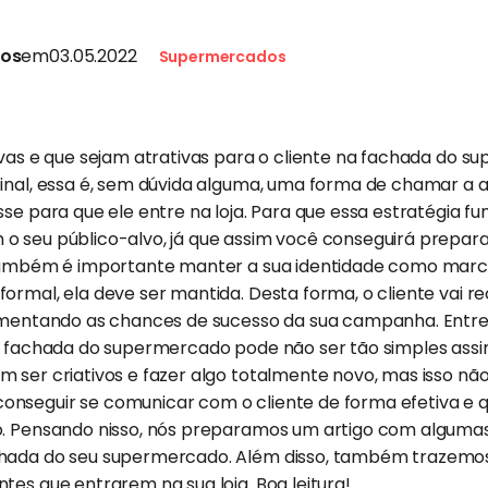
tos
em
03.05.2022
Supermercados
ivas e que sejam atrativas para o cliente na fachada do 
inal, essa é, sem dúvida alguma, uma forma de chamar a a
se para que ele entre na loja. Para que essa estratégia fu
o seu público-alvo, já que assim você conseguirá prepara
 também é importante manter a sua identidade como marca
ormal, ela deve ser mantida. Desta forma, o cliente vai r
aumentando as chances de sucesso da sua campanha. Entr
 a fachada do supermercado pode não ser tão simples assi
 ser criativos e fazer algo totalmente novo, mas isso nã
nseguir se comunicar com o cliente de forma efetiva e q
o. Pensando nisso, nós preparamos um artigo com algumas
chada do seu supermercado. Além disso, também trazemo
tes que entrarem na sua loja. Boa leitura!