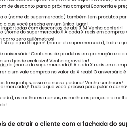
m de desconto para a próxima compra! Economia e preç
ra o (nome do supermercado) também tem produtos para
 o que você precisa em um único lugar!
e importadas com descontos de até X %! Venha conferir!
o (nome do supermercado)! A cada X reais em compras 
 carro zero quilômetros!
et shop e jardinagem! (nome do supermercado), tudo o q
 aniversário! Centenas de produtos em promoção e a ca
 um brinde exclusivo! Venha aproveitar!
rio
do (nome do supermercado)! A cada X reais em com
r a um vale compras no valor de X reais! O aniversário é
ães fresquinhos, essa é a nossa padaria! Venha conhecer!
ermercado)! Tudo o que você precisa para pular o carn
ado), as melhores marcas, os melhores preços e o melh
do!
ois de atrair o cliente com a fachada do 