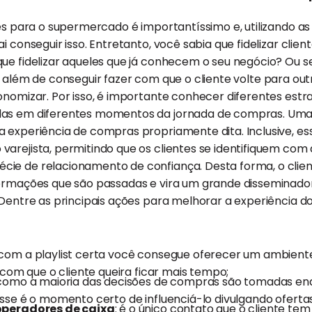
tes para o supermercado é importantíssimo e, utilizando as
i conseguir isso. Entretanto, você sabia que fidelizar clien
ue fidelizar aqueles que já conhecem o seu negócio? Ou se
além de conseguir fazer com que o cliente volte para ou
onomizar. Por isso, é importante conhecer diferentes estr
das em diferentes momentos da jornada de compras. Uma 
a experiência de compras propriamente dita. Inclusive, e
arejista, permitindo que os clientes se identifiquem com
ie de relacionamento de confiança. Desta forma, o clien
formações que são passadas e vira um grande disseminador
 Dentre as principais ações para melhorar a experiência 
 com a playlist certa você consegue oferecer um ambien
com que o cliente queira ficar mais tempo;
 como a maioria das decisões de compras são tomadas enq
se é o momento certo de influenciá-lo divulgando ofertas
operadores de caixa
: é o único contato que o cliente tem