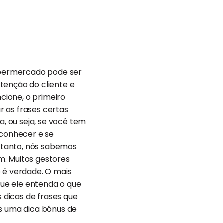
supermercado pode ser
tenção do cliente e
ncione, o primeiro
r as frases certas
, ou seja, se você tem
econhecer e se
etanto, nós sabemos
m. Muitos gestores
o é verdade. O mais
ue ele entenda o que
 dicas de frases que
s uma dica bônus de