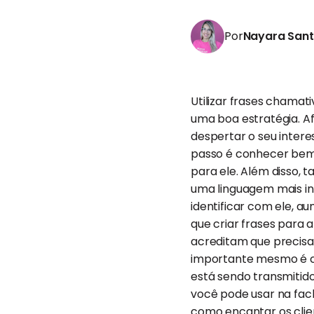
Por
Nayara San
Utilizar frases chamat
uma boa estratégia. Af
despertar o seu interes
passo é conhecer bem 
para ele. Além disso,
uma linguagem mais inf
identificar com ele, 
que criar frases para
acreditam que precisam
importante mesmo é co
está sendo transmitid
você pode usar na fa
como encantar os clien