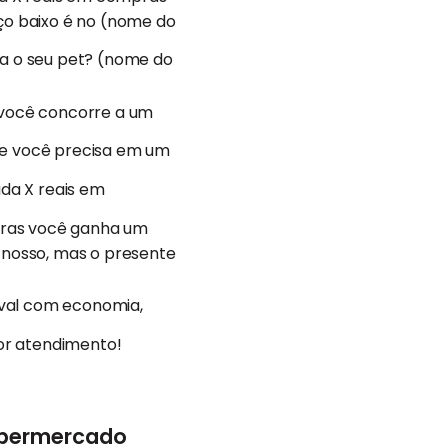
o baixo é no (nome do
 o seu pet? (nome do
você concorre a um
ue você precisa em um
da X reais em
pras você ganha um
 nosso, mas o presente
aval com economia,
or atendimento!
supermercado