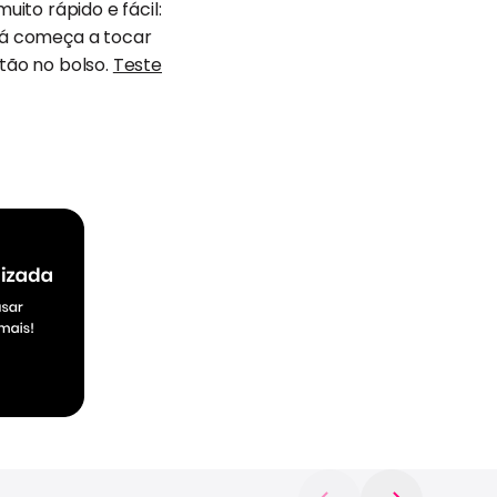
ito rápido e fácil:
 já começa a tocar
rtão no bolso.
Teste