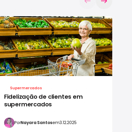
Supermercados
Fidelização de clientes em
C
supermercados
s
Por
Nayara Santos
em
3.12.2025