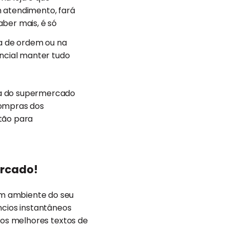
 atendimento, fará
ber mais, é só
ra de ordem ou na
sencial manter tudo
da do supermercado
compras dos
stão para
ercado!
som ambiente do seu
cios instantâneos
ar os melhores textos de