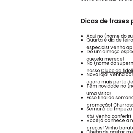
Dicas de frases
Aqui no (nome do su
Quarta é dia de fei
especiais! Venha ap
Dê um almoço especi
que ela merece!
No (nome do superm
nosso
Clube de fide
Nova loja! Venha co
agora mais perto de
Tem novidade no (
uma visita!
Esse final de seman
promoção! Churras
Semana da
limpeza
X%! Venha conferir!
Você já conhece a n
preços! Vinho bara
Chega de gastar mu