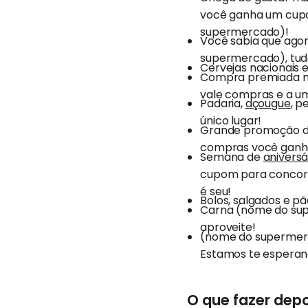
você ganha um cupo
supermercado)!
Você sabia que ago
supermercado), tudo
Cervejas nacionais 
Compra premiada n
vale compras e a um
Padaria,
açougue
, p
único lugar!
Grande promoção de
compras você ganha
Semana de
aniversá
cupom para concorre
é seu!
Bolos, salgados e p
Carna (nome do sup
aproveite!
(nome do supermerc
Estamos te esperan
O que fazer dep