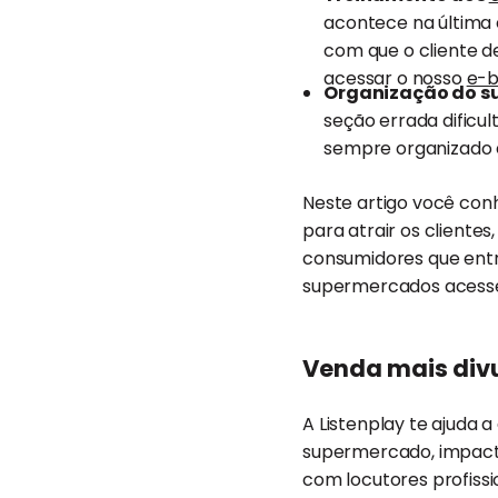
acontece na última
com que o cliente d
acessar o nosso
e-b
Organização do 
seção errada dificul
sempre organizado 
Neste artigo você con
para atrair os client
consumidores que entr
supermercados acess
Venda mais div
A Listenplay te ajuda 
supermercado, impact
com locutores profissio