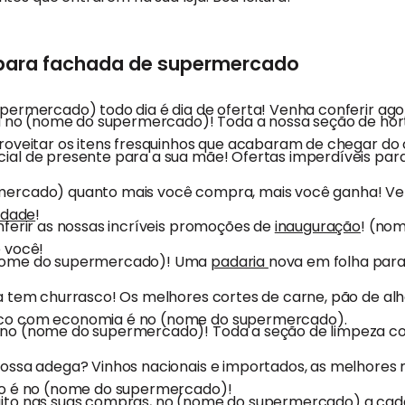
 para fachada de supermercado
permercado) todo dia é dia de oferta! Venha conferir a
ra no (nome do supermercado)! Toda a nossa seção de hort
roveitar os itens fresquinhos que acabaram de chegar d
al de presente para a sua mãe! Ofertas imperdíveis para
ercado) quanto mais você compra, mais você ganha! Ven
lidade
!
nferir as nossas incríveis promoções de
inauguração
! (no
 você!
nome do supermercado)! Uma
padaria
nova em folha para
a tem churrasco! Os melhores cortes de carne, pão de al
co com economia é no (nome do supermercado).
no (nome do supermercado)! Toda a seção de limpeza c
ossa adega? Vinhos nacionais e importados, as melhores
to é no (nome do supermercado)!
ito nas suas compras, no (nome do supermercado) a cad