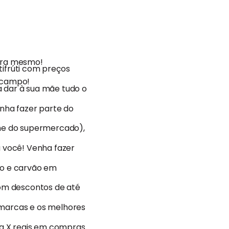
gora mesmo!
ifrúti com preços
o campo!
 dar à sua mãe tudo o
ha fazer parte do
me do supermercado),
 você! Venha fazer
ho e carvão em
om descontos de até
 marcas e os melhores
a X reais em compras