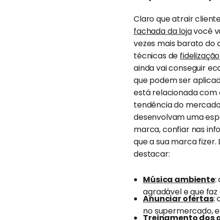
Claro que atrair clien
fachada da loja
você va
vezes mais barato do q
técnicas de
fidelização
ainda vai conseguir ec
que podem ser aplica
está relacionada com 
tendência do mercado v
desenvolvam uma espéc
marca, confiar nas in
que a sua marca fizer.
destacar:
Música ambiente
:
agradável e que faz 
Anunciar ofertas
:
no supermercado, es
Treinamento dos