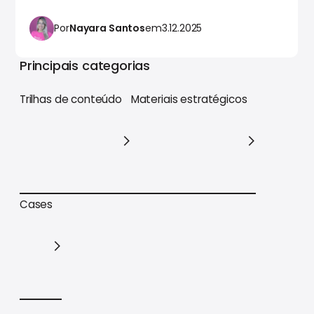
Por
Nayara Santos
em
3.12.2025
Principais categorias
Trilhas de conteúdo
Materiais estratégicos
Trilhas de conteúdo
Materiais estratégicos
Cases
Cases