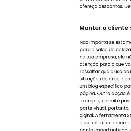
ofereça descontos. Des
Manter o client
Não importa se estamo
para o salão de beleza
na sua empresa, ele nã
atenção para o que voc
ressaltar que o uso d
situações de crise, c
um blog específico pa
página. Outra opção é i
exemplo, permite post
parte visual, portanto
digital. A ferramenta
descontraída e moment
ponto importante ao ut