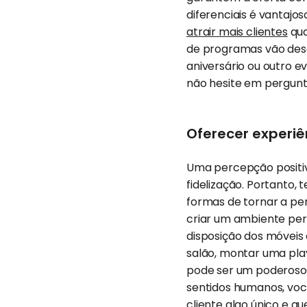
diferenciais é vantajos
atrair mais clientes
qua
de programas vão des
aniversário ou outro ev
não hesite em pergunt
Oferecer experiê
Uma percepção positiva
fidelização. Portanto
formas de tornar a pe
criar um ambiente pers
disposição dos móveis 
salão, montar uma play
pode ser um poderoso 
sentidos humanos, você
cliente algo único e q