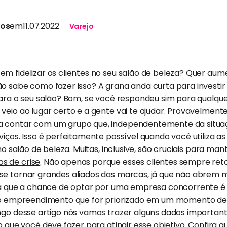
tos
em
11.07.2022
Varejo
m fidelizar os clientes no seu salão de beleza? Quer aume
ão sabe como fazer isso? A grana anda curta para inves
 para o seu salão? Bom, se você respondeu sim para qualq
veio ao lugar certo e a gente vai te ajudar. Provavelmente
a contar com um grupo que, independentemente da situa
viços. Isso é perfeitamente possível quando você utiliza as
 no salão de beleza. Muitas, inclusive, são cruciais para ma
s de crise
. Não apenas porque esses clientes sempre r
se tornar grandes aliados das marcas, já que não abrem 
ica que a chance de optar por uma empresa concorrente é 
todo empreendimento que for priorizado em um momento d
ngo desse artigo nós vamos trazer alguns dados important
o que você deve fazer para atingir esse objetivo. Confira q