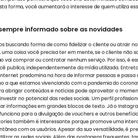
ta forma, você aumentará o interesse de quem utiliza ess
e sempre informado sobre as novidades
s buscando forma de como fidelizar o cliente ou atrair 
, uma coisa você precisa ter em mente, se o cliente não 
o vai comprar ou contratar nenhum serviço. Por isso, é ess
ê publica, independentemente da mídia utilizada. Entreta
a internet predomina na hora de informar pessoas e passa
omo a que estamos vivenciando com a pandemia do coron
ra abrigar conteúdos e notícias pode aproveitar o momen
nvestir no potencial das redes sociais. Um perfil profissio
ar informações em grandes blocos de texto. Já o Instagr
, funciona para a divulgação de vouchers e outros benefíci
 Stories também é interessante porque promove uma inter
ânea com os usuários. Apesar da sua versatilidade, é pre
ilizar as redes sociais. Além das postagens frequentes, 