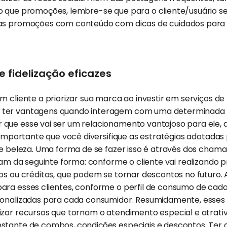
o que promoções, lembre-se que para o cliente/usuário s
as promoções com conteúdo com dicas de cuidados para 
 fidelização eficazes
 cliente a priorizar sua marca ao investir em serviços de 
ter vantagens quando interagem com uma determinada m
que esse vai ser um relacionamento vantajoso para ele, a
 importante que você diversifique as estratégias adotadas p
 de beleza. Uma forma de se fazer isso é através dos cha
onam da seguinte forma: conforme o cliente vai realizando
os ou créditos, que podem se tornar descontos no futuro. Ai
ra esses clientes, conforme o perfil de consumo de cada 
sonalizadas para cada consumidor. Resumidamente, esse
zar recursos que tornam o atendimento especial e atrativ
stante de combos, condições especiais e descontos. Ter 