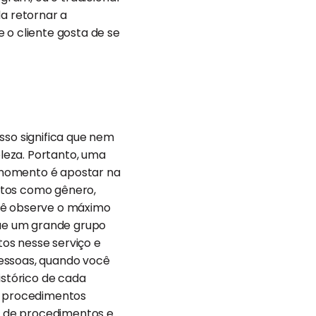
da retornar a
 o cliente gosta de se
sso significa que nem
leza. Portanto, uma
 momento é apostar na
ctos como gênero,
você observe o máximo
 que um grande grupo
os nesse serviço e
essoas, quando você
istórico de cada
am procedimentos
s de procedimentos e