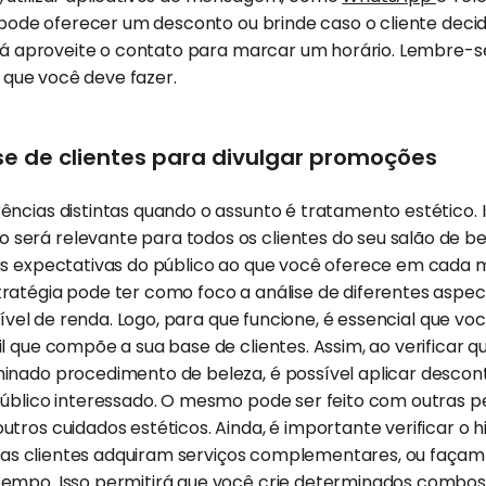
ê pode oferecer um desconto ou brinde caso o cliente deci
 já aproveite o contato para marcar um horário. Lembre-se
so que você deve fazer.
e de clientes para divulgar promoções
ncias distintas quando o assunto é tratamento estético. I
erá relevante para todos os clientes do seu salão de be
as expectativas do público ao que você oferece em cada
ratégia pode ter como foco a análise de diferentes aspe
e nível de renda. Logo, para que funcione, é essencial que 
l que compõe a sua base de clientes. Assim, ao verificar
inado procedimento de beleza, é possível aplicar descont
blico interessado. O mesmo pode ser feito com outras p
tros cuidados estéticos. Ainda, é importante verificar o h
que as clientes adquiram serviços complementares, ou faç
empo. Isso permitirá que você crie determinados combo