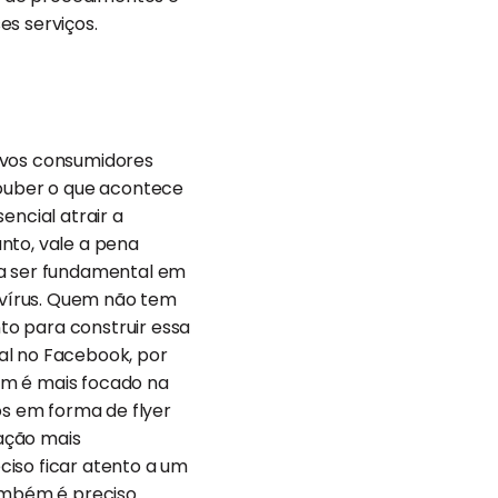
es serviços.
novos consumidores
souber o que acontece
encial atrair a
nto, vale a pena
 a ser fundamental em
avírus. Quem não tem
to para construir essa
nal no Facebook, por
am é mais focado na
os em forma de flyer
ação mais
ciso ficar atento a um
também é preciso