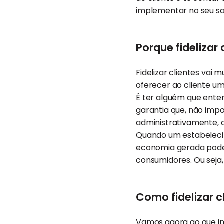
implementar no seu sal
Porque fidelizar
Fidelizar clientes vai
oferecer ao cliente u
É ter alguém que enten
garantia que, não imp
administrativamente, o
Quando um estabelecim
economia gerada pode
consumidores. Ou seja,
Como fidelizar c
Vamos agora ao que int