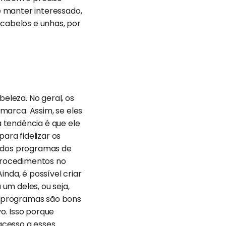
e manter interessado,
cabelos e unhas, por
beleza. No geral, os
arca. Assim, se eles
 tendência é que ele
ara fidelizar os
mados programas de
 procedimentos no
nda, é possível criar
um deles, ou seja,
s programas são bons
o. Isso porque
acesso a esses