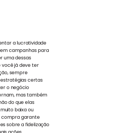
ntar a lucratividade
tir em campanhas para
uer uma dessas
 você já deve ter
ção, sempre
 estratégias certas
nter o negócio
etornam, mas também
mão do que elas
muito baixa ou
e compra garante
es sobre a fidelização
uais ações