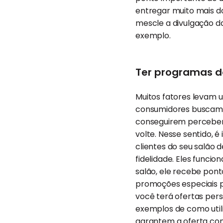
entregar muito mais d
mescle a divulgação d
exemplo.
Ter programas de
Muitos fatores levam um
consumidores buscam 
conseguirem perceber 
volte. Nesse sentido, é
clientes do seu salão
fidelidade. Eles funci
salão, ele recebe pont
promoções especiais pa
você terá ofertas per
exemplos de como utili
garantem a oferta con