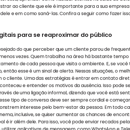
trar ao cliente que ele é importante para a sua empresa
dele e em como saná-las. Confira a seguir como fazer isso
igitais para se reaproximar do público
esejado do que perceber que um cliente parou de frequent
r menos vezes. Quem trabalha na área há bastante tempo 
ento de cada pessoa que visita o ambiente. E, se você 
 então esse é um sinal de alerta. Nessas situações, o melhor
o cliente. Uma das estratégias é entrar em contato dire
conteceu e entender os motivos da ausência. Isso pode ser
avés de uma ligação informal, dizendo que você está senti
 esse tipo de conversa deve ser sempre cordial e come
nstrem interesse pelo bem-estar da pessoa. Em todo cas
fonema, inclusive, se quiser aumentar as chances de encont
deal é ir além dele. Para isso, você pode enviar recados pel
, utilizar aplicativos de mensagem, como
WhatsApp
e Tele