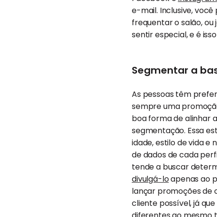
e-mail. Inclusive, voc
frequentar o salão, ou
sentir especial, e é is
Segmentar a bas
As pessoas têm preferê
sempre uma promoção s
boa forma de alinhar 
segmentação. Essa est
idade, estilo de vida 
de dados de cada perfi
tende a buscar determ
divulgá-lo
apenas ao pú
lançar promoções de ou
cliente possível, já 
diferentes ao mesmo t