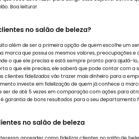
ão. Boa leitura!
 clientes no salão de beleza?
 muito além de ser a primeira opção de quem escolhe um ser
ma marca que possui os mesmos valores, preocupações e a
de o que ele precisa e está sempre pronto para ajudá-lo,
orta o que ele precisa, ele saberá que pode contar com a
s clientes fidelizados vão trazer mais dinheiro para a empr
ento investe em fidelização de quem já conhece a marca 
 ser de até 5 vezes em comparação com ações para atra
 é garantia de bons resultados para o seu departamento f
lientes no salão de beleza
eressa, aprender como fidelizar clientes no salão de bele