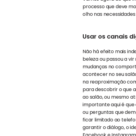
processo que deve mos
olho nas necessidades 
Usar os canais d
Não há efeito mais ind
beleza ou passou a vi
mudanças no comportam
acontecer no seu salão,
na reaproximação com 
para descobrir o que a
ao salão, ou mesmo atr
importante aqui é que
ou perguntas que demo
ficar limitado ao tele
garantir o diálogo, o i
Facebook e
Instagram