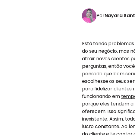
Por
Nayara San
Está tendo problemas e
do seu negócio, mas n
atrair novos clientes
perguntas, então você 
pensado que bom seri
escolhesse os seus ser
para fidelizar clientes
funcionando em
tempo
porque eles tendem a 
oferecem. Isso signif
inexistente. Assim, 
lucro constante. Ao lo
do cliente e te contar 