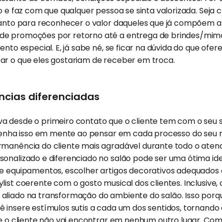
o e faz com que qualquer pessoa se sinta valorizada. Seja c
nto para reconhecer o valor daqueles que já compõem a 
de promoções por retorno até a entrega de brindes/mim
ento especial. E, já sabe né, se ficar na dúvida do que ofer
ar o que eles gostariam de receber em troca.
ncias diferenciadas
 desde o primeiro contato que o cliente tem com o seu sa
, tenha isso em mente ao pensar em cada processo do seu
rmanência do cliente mais agradável durante todo o atend
onalizado e diferenciado no salão pode ser uma ótima ide
e equipamentos, escolher artigos decorativos adequados à
list coerente com o gosto musical dos clientes. Inclusive, 
aliado na transformação do ambiente do salão. Isso porqu
 insere estímulos sutis a cada um dos sentidos, tornando 
ue o cliente não vai encontrar em nenhum outro lugar. Co