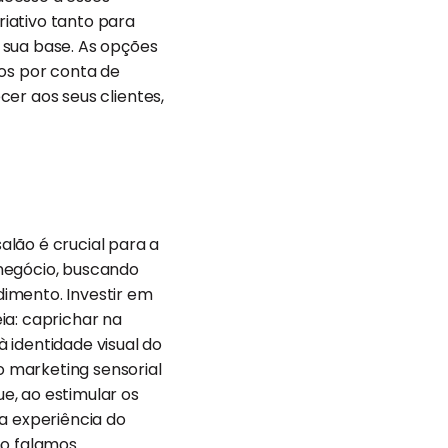
riativo tanto para
sua base. As opções
os por conta de
ecer aos seus clientes,
lão é crucial para a
 negócio, buscando
imento. Investir em
ia: caprichar na
 identidade visual do
o marketing sensorial
e, ao estimular os
a experiência do
mo falamos