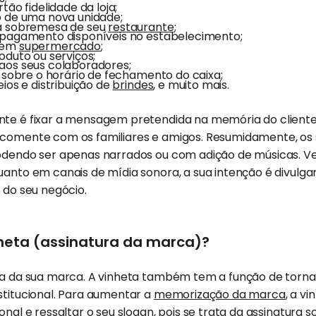
tão fidelidade da loja;
o de uma nova unidade;
a sobremesa de seu
restaurante
;
 pagamento disponíveis no estabelecimento;
 em
supermercado
;
oduto ou serviços;
aos seus colaboradores;
s sobre o horário de fechamento do caixa;
ios e distribuição de
brindes
, e muito mais.
nte é fixar a mensagem pretendida na memória do cliente
 comente com os familiares e amigos. Resumidamente, os 
podendo ser apenas narrados ou com adição de músicas. Ve
uanto em canais de mídia sonora, a sua intenção é divulg
s do seu negócio.
heta (assinatura da marca)?
ura da sua marca. A vinheta também tem a função de torn
stitucional. Para aumentar a
memorização da marca
, a v
onal e ressaltar o seu slogan, pois se trata da assinatura 