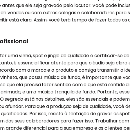
ro antes que ele seja gravado pelo locutor. Você pode inclu
e de vendas ou com outros colegas e colaboradores para
itir está clara. Assim, você terá tempo de fazer todos os a
fissional
r uma vinha, spot e jingle de qualidade é certificar-se de
tanto, é essencial ficar atento para que o áudio seja claro 
 acordo com a marca e o produto e consiga transmitir a i
 vinheta, que possui música de fundo, é importante que vo
se que ela precisa fazer sentido com o que está sentido di
 animada, e uma música tranquila de fundo. Portanto, ess
 segredo está nos detalhes, eles são essenciais e podem 
 afundar. Para que a produção seja de qualidade, você 
 qualificados. Por isso, resista à tentação de gravar os spo
 dos seus colaboradores para fazer isso. Trabalhar com p
um grande diferencial para a sua empresa e os clientes p