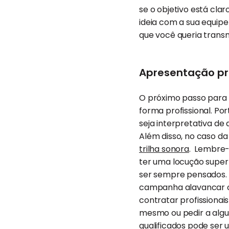
se o objetivo está cla
ideia com a sua equip
que você queria transm
Apresentação pro
O próximo passo para te
forma profissional. Por
seja interpretativa de
Além disso, no caso da
trilha sonora
. Lembre-
ter uma locução super
ser sempre pensados. O
campanha alavancar ou
contratar profissionais
mesmo ou pedir a algum
qualificados pode ser 