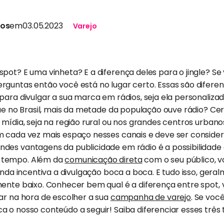
tos
em
03.05.2023
Varejo
pot? E uma vinheta? E a diferença deles para o jingle? S
rguntas então você está no lugar certo. Essas são difere
para divulgar a sua marca em rádios, seja ela personaliza
que no Brasil, mais da metade da população ouve rádio? Ce
mídia, seja na região rural ou nos grandes centros urbanos.
m cada vez mais espaço nesses canais e deve ser conside
des vantagens da publicidade em rádio é a possibilidade 
 tempo. Além da
comunicação direta
com o seu público, v
ainda incentiva a divulgação boca a boca. E tudo isso, ger
ente baixo. Conhecer bem qual é a diferença entre spot, vi
ar na hora de escolher a sua
campanha de varejo
. Se voc
 o nosso conteúdo a seguir! Saiba diferenciar esses três