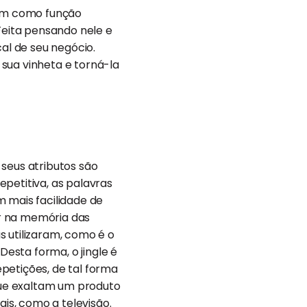
 tem como função
 Feita pensando nele e
cal de seu negócio.
sua vinheta e torná-la
 seus atributos são
petitiva, as palavras
m mais facilidade de
car na memória das
s utilizaram, como é o
esta forma, o jingle é
petições, de tal forma
 que exaltam um produto
is, como a televisão.