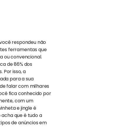
e você respondeu não
ntes ferramentas que
da ou convencional.
rca de 86% dos
 Por isso, a
rada para a sua
de falar com milhares
ocê fica conhecido por
almente, com um
nheta e jingle é
ê acha que é tudo a
 tipos de anúncios em