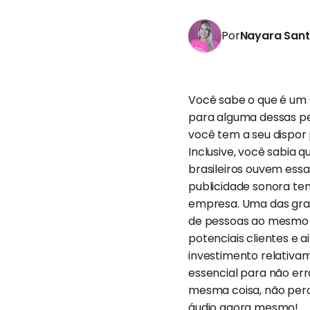
Por
Nayara San
Você sabe o que é um s
para alguma dessas pe
você tem a seu dispor 
Inclusive, você sabia 
brasileiros ouvem essa 
publicidade sonora te
empresa. Uma das gran
de pessoas ao mesmo
potenciais clientes e 
investimento relativam
essencial para não err
mesma coisa, não perca
áudio agora mesmo!