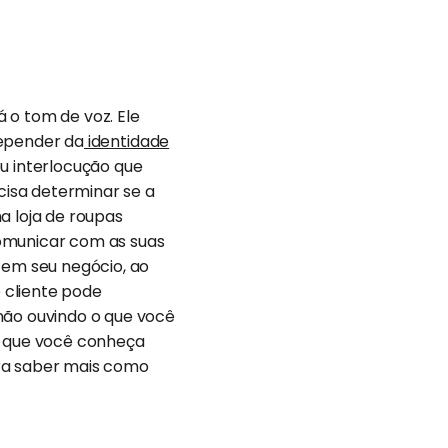
á o tom de voz. Ele
 depender da
identidade
ou interlocução que
isa determinar se a
a loja de roupas
comunicar com as suas
 em seu negócio, ao
 cliente pode
não ouvindo o que você
te que você conheça
ara saber mais como