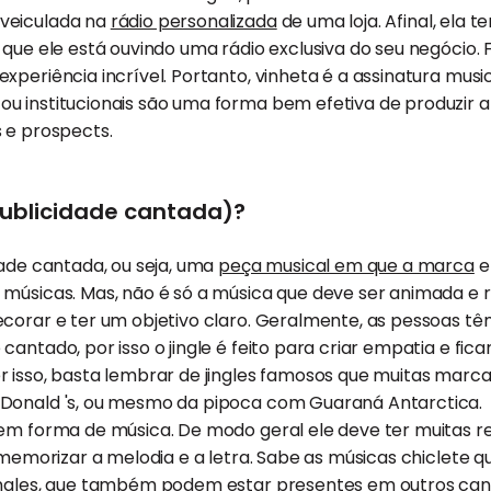
veiculada na
rádio personalizada
de uma loja. Afinal, ela
 que ele está ouvindo uma rádio exclusiva do seu negócio.
xperiência incrível. Portanto, vinheta é a assinatura musi
 institucionais são uma forma bem efetiva de produzir a 
 e prospects.
publicidade cantada)?
dade cantada, ou seja, uma
peça musical em que a marca
e
músicas. Mas, não é só a música que deve ser animada e re
corar e ter um objetivo claro. Geralmente, as pessoas tê
cantado, por isso o jingle é feito para criar empatia e fi
 isso, basta lembrar de jingles famosos que muitas marca
Donald 's, ou mesmo da pipoca com Guaraná Antarctica. D
em forma de música. De modo geral ele deve ter muitas re
a memorizar a melodia e a letra. Sabe as músicas chiclete
ingles, que também podem estar presentes em outros cana