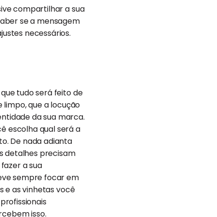
sive compartilhar a sua
 saber se a mensagem
justes necessários.
 que tudo será feito de
e limpo, que a locução
dentidade da sua marca.
cê escolha qual será a
to. De nada adianta
es detalhes precisam
fazer a sua
deve sempre focar em
ts e as vinhetas você
rofissionais
ercebem isso.