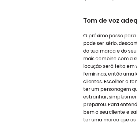
Tom de voz adeq
O próximo passo para te
pode ser sério, descont
da sua marca
e do seu
mais combine com a su
locução será feita em 
femininas, então uma 
clientes. Escolher o t
ter um personagem que
estranhar, simplesment
preparou. Para entend
bem o seu cliente e s
ter uma marca que os