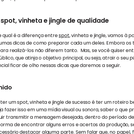
 spot, vinheta e jingle de qualidade
 qual é a diferença entre
spot
, vinheta e jingle, vamos à p
algumas dicas de como preparar cada um deles. Embora os 
para realizá-los não diferem tanto. Mas, se você quiser e
lico, que atinja o objetivo principal, ou seja, atrair o seu p
ncial ficar de olho nessas dicas que daremos a seguir.
nido
ter um spot, vinheta e jingle de sucesso é ter um roteiro 
a fazer isso em uma mídia visual ou sonora, saber o que pr
uir transmitir a mensagem desejada, dentro do período d
rma de encontrar alguns erros e acertos da produção, se 
ssário destacar alguma parte. Sem falar que, no papel, fi